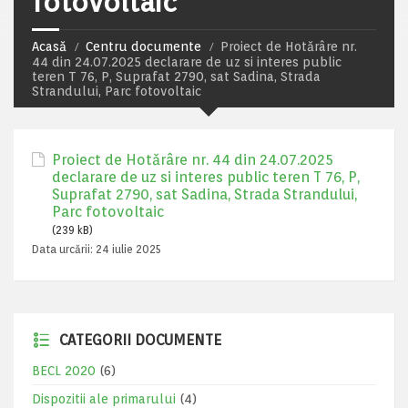
fotovoltaic
Acasă
Centru documente
Proiect de Hotărâre nr.
44 din 24.07.2025 declarare de uz si interes public
teren T 76, P, Suprafat 2790, sat Sadina, Strada
Strandului, Parc fotovoltaic
Proiect de Hotărâre nr. 44 din 24.07.2025
declarare de uz si interes public teren T 76, P,
Suprafat 2790, sat Sadina, Strada Strandului,
Parc fotovoltaic
(239 kB)
Data urcării:
24 iulie 2025
CATEGORII DOCUMENTE
BECL 2020
(6)
Dispozitii ale primarului
(4)