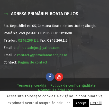
ADRESA PRIMĂRIEI ROATA DE JOS
Str. Republicii nr. 65, Comuna Roata de Jos, Județ Giurgiu,
România, cod poștal: 087195, CUI: 5123608
Telefon:
0246.266.115
, Fax: 0246.266.115
Email 1:
cl_roatadejos@yahoo.com
Email 2:
contact@primariaroatadejos.ro
Contact:
Pagina de contact
Termeni și condiții
Politica de confidențialitate
Monitorul Oficial Local
Acest site foloseşte cookies. Navigând în continuare vă
© Primăria Roata de Jos, 2020. Site realizat de
MediaDigi.ro
exprimaţi acordul asupra folosirii lor.
Detalii
Accept