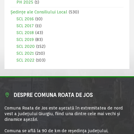
PH 2025
(1)
Ședințe ale Consiliului Local
(530)
SCL 2016
(10)
SCL 2017
(11)
SCL 2018
(43)
SCL 2019
(83)
SCL 2020
(152)
SCL 2021
(210)
SCL 2022
(103)
DESPRE COMUNA ROATA DE JOS
Comuna Roata de Jos este aşezată în extremitatea de nord
vest a judeţului Giurgiu, fiind una dintre cele mai vechi şi
dinamice aşezări.
Comuna se află la 90 de km de reşedinţa judeţului,