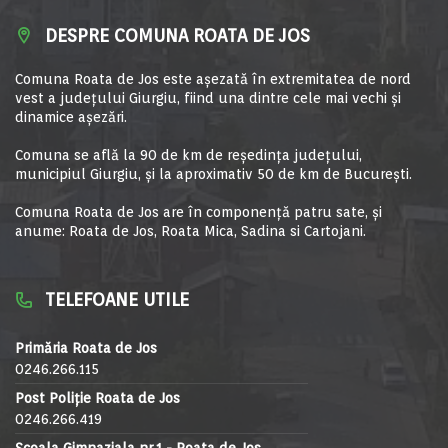
DESPRE COMUNA ROATA DE JOS
Comuna Roata de Jos este aşezată în extremitatea de nord
vest a judeţului Giurgiu, fiind una dintre cele mai vechi şi
dinamice aşezări.
Comuna se află la 90 de km de reşedinţa judeţului,
municipiul Giurgiu, şi la aproximativ 50 de km de Bucureşti.
Comuna Roata de Jos are în componență patru sate, și
anume: Roata de Jos, Roata Mica, Sadina si Cartojani.
TELEFOANE UTILE
Primăria Roata de Jos
0246.266.115
Post Poliție Roata de Jos
0246.266.419
Școala Gimnaziala nr.1 - Roata de Jos