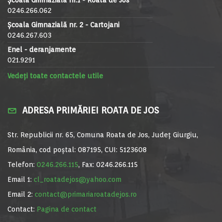
0246.266.062
Școala Gimnazială nr. 2 - Cartojani
0246.267.603
Enel - deranjamente
021.9291
Vedeți toate contactele utile
ADRESA PRIMĂRIEI ROATA DE JOS
Str. Republicii nr. 65, Comuna Roata de Jos, Județ Giurgiu,
România, cod poștal: 087195, CUI: 5123608
Telefon:
0246.266.115
, Fax: 0246.266.115
Email 1:
cl_roatadejos@yahoo.com
Email 2:
contact@primariaroatadejos.ro
Contact:
Pagina de contact