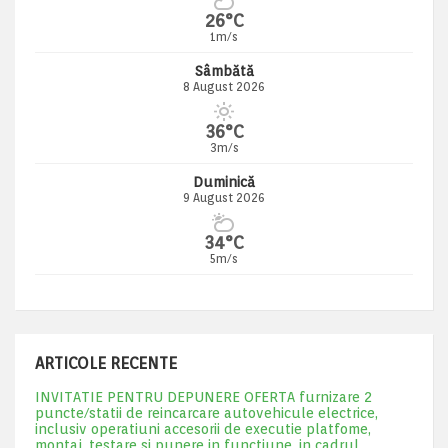
26°C
1m/s
Sâmbătă
8 August 2026
36°C
3m/s
Duminică
9 August 2026
34°C
5m/s
ARTICOLE RECENTE
INVITATIE PENTRU DEPUNERE OFERTA furnizare 2
puncte/statii de reincarcare autovehicule electrice,
inclusiv operatiuni accesorii de executie platfome,
montaj, testare si punere in functiune, in cadrul