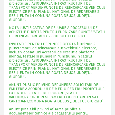
proiectului „ ASIGURAREA INFRASTRUCTURII DE
TRANSPORT VERDE-PUNCTE DE REINCARCARE VEHICULE
ELECTRICE PRIN PLANUL NATIONAL DE REDRESARE SI
REZILIENTA IN COMUNA ROATA DE JOS, JUDEŢUL
GIURGIU”.
NOTA JUSTIFICATIVA DE RELUARE A PROCESULUI DE
ACHIZITIE DIRECTA PENTRU FURNIZARE PUNCTE/STATII
DE REINCARCARE AUTOVECHICULE ELECTRICE
INVITATIE PENTRU DEPUNERE OFERTA furnizare 2
puncte/statii de reincarcare autovehicule electrice,
inclusiv operatiuni accesorii de executie platfome,
montaj, testare si punere in functiune, in cadrul
proiectului „ ASIGURAREA INFRASTRUCTURII DE
TRANSPORT VERDE-PUNCTE DE REINCARCARE VEHICULE
ELECTRICE PRIN PLANUL NATIONAL DE REDRESARE SI
REZILIENTA IN COMUNA ROATA DE JOS, JUDEŢUL
GIURGIU”.
ANUNT PUBLIC PRIVIND DEPUNEREA SOLICITARI DE
EMITERE A ACORDULUI DE MEDIU PENTRU PROIECTUL ”
EXTINDERE STATIE DE EPURARE ,STATIE
VACUUM,RACORDURI SI CAMERE COLECTOARE IN SAT
CARTOJANI,COMUNA ROATA DE JOS ,JUDETUL GIURGIU”
Anunt prealabil privind afisarea publica a
documentelor tehnice ale cadastrului pentru