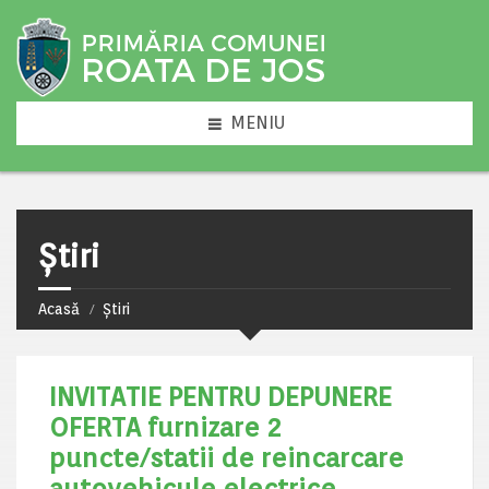
MENIU
Știri
Acasă
Știri
INVITATIE PENTRU DEPUNERE
OFERTA furnizare 2
puncte/statii de reincarcare
autovehicule electrice,