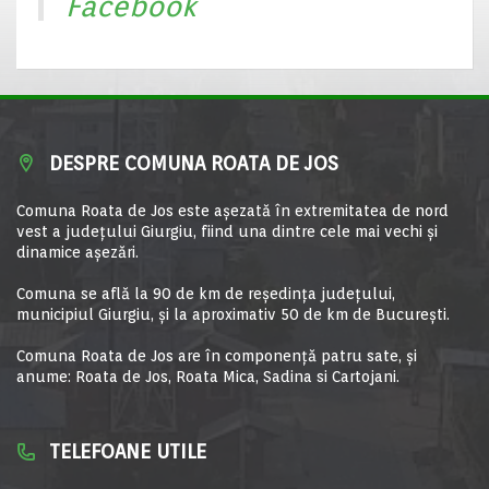
Facebook
DESPRE COMUNA ROATA DE JOS
Comuna Roata de Jos este aşezată în extremitatea de nord
vest a judeţului Giurgiu, fiind una dintre cele mai vechi şi
dinamice aşezări.
Comuna se află la 90 de km de reşedinţa judeţului,
municipiul Giurgiu, şi la aproximativ 50 de km de Bucureşti.
Comuna Roata de Jos are în componență patru sate, și
anume: Roata de Jos, Roata Mica, Sadina si Cartojani.
TELEFOANE UTILE