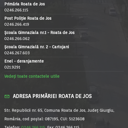
Primăria Roata de Jos
0246.266.115
Post Poliție Roata de Jos
0246.266.419
Școala Gimnaziala nr.1 - Roata de Jos
0246.266.062
Școala Gimnazială nr. 2 - Cartojani
0246.267.603
Enel - deranjamente
021.9291
Vedeți toate contactele utile
ADRESA PRIMĂRIEI ROATA DE JOS
Str. Republicii nr. 65, Comuna Roata de Jos, Județ Giurgiu,
România, cod poștal: 087195, CUI: 5123608
Telefon:
0246.266.115
, Fax: 0246.266.115