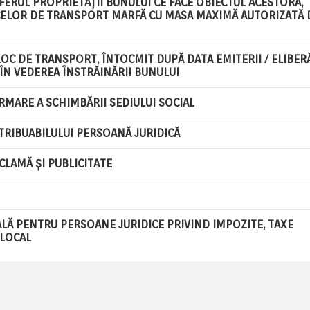
ERUL PROPRIETĂȚII BUNULUI CE FACE OBIECTUL ACESTORA,
CELOR DE TRANSPORT MARFĂ CU MASA MAXIMĂ AUTORIZATĂ 
LOC DE TRANSPORT, ÎNTOCMIT DUPĂ DATA EMITERII / ELIBERĂ
 ÎN VEDEREA ÎNSTRĂINĂRII BUNULUI
MARE A SCHIMBĂRII SEDIULUI SOCIAL
TRIBUABILULUI PERSOANĂ JURIDICĂ
CLAMĂ ȘI PUBLICITATE
ALĂ PENTRU PERSOANE JURIDICE PRIVIND IMPOZITE, TAXE
 LOCAL