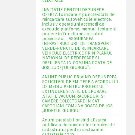
ELECTRICE
INVITATIE PENTRU DEPUNERE
OFERTA furnizare 2 puncte/statii de
reincarcare autovehicule electrice,
inclusiv operatiuni accesorii de
executie platfome, montaj, testare si
punere in functiune, in cadrul
proiectului „ ASIGURAREA
INFRASTRUCTURII DE TRANSPORT
VERDE-PUNCTE DE REINCARCARE
VEHICULE ELECTRICE PRIN PLANUL
NATIONAL DE REDRESARE SI
REZILIENTA IN COMUNA ROATA DE
JOS, JUDEŢUL GIURGIU”.
ANUNT PUBLIC PRIVIND DEPUNEREA
SOLICITARI DE EMITERE A ACORDULUI
DE MEDIU PENTRU PROIECTUL ”
EXTINDERE STATIE DE EPURARE
,STATIE VACUUM,RACORDURI SI
CAMERE COLECTOARE IN SAT
CARTOJANI,COMUNA ROATA DE JOS
,JUDETUL GIURGIU”
Anunt prealabil privind afisarea
publica a documentelor tehnice ale
cadastrului pentru sectoarele
cadastrale 10,12