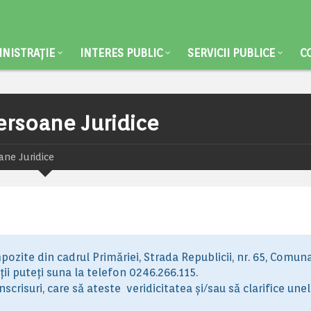
NISTRAȚIE
INTERES PUBLIC
SERVICII PUBLICE
C
ersoane Juridice
ane Juridice
ozite din cadrul Primăriei, Strada Republicii, nr. 65, Comun
ii puteți suna la telefon 0246.266.115.
înscrisuri, care să ateste
veridicitatea și/sau să clarifice une