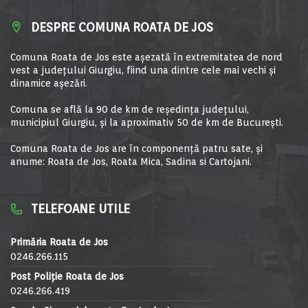
DESPRE COMUNA ROATA DE JOS
Comuna Roata de Jos este aşezată în extremitatea de nord
vest a judeţului Giurgiu, fiind una dintre cele mai vechi şi
dinamice aşezări.
Comuna se află la 90 de km de reşedinţa judeţului,
municipiul Giurgiu, şi la aproximativ 50 de km de Bucureşti.
Comuna Roata de Jos are în componență patru sate, și
anume: Roata de Jos, Roata Mica, Sadina si Cartojani.
TELEFOANE UTILE
Primăria Roata de Jos
0246.266.115
Post Poliție Roata de Jos
0246.266.419