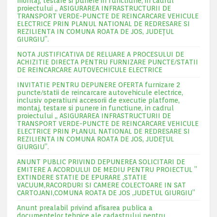
montaj, testare si punere in functiune, in cadrul
proiectului „ ASIGURAREA INFRASTRUCTURII DE
TRANSPORT VERDE-PUNCTE DE REINCARCARE VEHICULE
ELECTRICE PRIN PLANUL NATIONAL DE REDRESARE SI
REZILIENTA IN COMUNA ROATA DE JOS, JUDEŢUL
GIURGIU”.
NOTA JUSTIFICATIVA DE RELUARE A PROCESULUI DE
ACHIZITIE DIRECTA PENTRU FURNIZARE PUNCTE/STATII
DE REINCARCARE AUTOVECHICULE ELECTRICE
INVITATIE PENTRU DEPUNERE OFERTA furnizare 2
puncte/statii de reincarcare autovehicule electrice,
inclusiv operatiuni accesorii de executie platfome,
montaj, testare si punere in functiune, in cadrul
proiectului „ ASIGURAREA INFRASTRUCTURII DE
TRANSPORT VERDE-PUNCTE DE REINCARCARE VEHICULE
ELECTRICE PRIN PLANUL NATIONAL DE REDRESARE SI
REZILIENTA IN COMUNA ROATA DE JOS, JUDEŢUL
GIURGIU”.
ANUNT PUBLIC PRIVIND DEPUNEREA SOLICITARI DE
EMITERE A ACORDULUI DE MEDIU PENTRU PROIECTUL ”
EXTINDERE STATIE DE EPURARE ,STATIE
VACUUM,RACORDURI SI CAMERE COLECTOARE IN SAT
CARTOJANI,COMUNA ROATA DE JOS ,JUDETUL GIURGIU”
Anunt prealabil privind afisarea publica a
documentelor tehnice ale cadastrului pentru