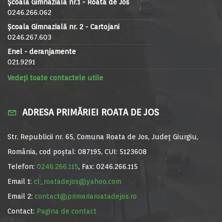
Școala Gimnaziala nr.1 - Roata de Jos
0246.266.062
Școala Gimnazială nr. 2 - Cartojani
0246.267.603
Enel - deranjamente
021.9291
Vedeți toate contactele utile
ADRESA PRIMĂRIEI ROATA DE JOS
Str. Republicii nr. 65, Comuna Roata de Jos, Județ Giurgiu,
România, cod poștal: 087195, CUI: 5123608
Telefon:
0246.266.115
, Fax: 0246.266.115
Email 1:
cl_roatadejos@yahoo.com
Email 2:
contact@primariaroatadejos.ro
Contact:
Pagina de contact