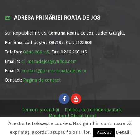
ADRESA PRIMĂRIEI ROATA DE JOS
Str. Republicii nr. 65, Comuna Roata de Jos, Județ Giurgiu,
România, cod poștal: 087195, CUI: 5123608
Telefon:
0246.266.115
, Fax: 0246.266.115
Email 1:
cl_roatadejos@yahoo.com
Email 2:
contact@primariaroatadejos.ro
Contact:
Pagina de contact
Termeni și condiții
Politica de confidențialitate
Monitorul Oficial Local
Acest site foloseşte cookies. Navigând în continuare vă
© Primăria Roata de Jos, 2020. Site realizat de
MediaDigi.ro
exprimaţi acordul asupra folosirii lor.
Detalii
Accept