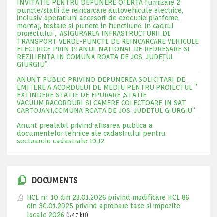
INVITATIE PENTRU DEPUNERE OFERTA furnizare 2
puncte/statii de reincarcare autovehicule electrice,
inclusiv operatiuni accesorii de executie platfome,
montaj, testare si punere in functiune, in cadrul
proiectului „ ASIGURAREA INFRASTRUCTURII DE
TRANSPORT VERDE-PUNCTE DE REINCARCARE VEHICULE
ELECTRICE PRIN PLANUL NATIONAL DE REDRESARE SI
REZILIENTA IN COMUNA ROATA DE JOS, JUDEŢUL
GIURGIU”.
ANUNT PUBLIC PRIVIND DEPUNEREA SOLICITARI DE
EMITERE A ACORDULUI DE MEDIU PENTRU PROIECTUL ”
EXTINDERE STATIE DE EPURARE ,STATIE
VACUUM,RACORDURI SI CAMERE COLECTOARE IN SAT
CARTOJANI,COMUNA ROATA DE JOS ,JUDETUL GIURGIU”
Anunt prealabil privind afisarea publica a
documentelor tehnice ale cadastrului pentru
sectoarele cadastrale 10,12
DOCUMENTS
HCL nr. 10 din 28.01.2026 privind modificare HCL 86
din 30.01.2025 privind aprobare taxe si impozite
locale 2026
(547 kB)