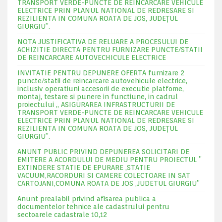
TRANSPORT VERDE-PUNCTE DE REINCARCARE VEHICULE
ELECTRICE PRIN PLANUL NATIONAL DE REDRESARE SI
REZILIENTA IN COMUNA ROATA DE JOS, JUDEŢUL
GIURGIU”.
NOTA JUSTIFICATIVA DE RELUARE A PROCESULUI DE
ACHIZITIE DIRECTA PENTRU FURNIZARE PUNCTE/STATII
DE REINCARCARE AUTOVECHICULE ELECTRICE
INVITATIE PENTRU DEPUNERE OFERTA furnizare 2
puncte/statii de reincarcare autovehicule electrice,
inclusiv operatiuni accesorii de executie platfome,
montaj, testare si punere in functiune, in cadrul
proiectului „ ASIGURAREA INFRASTRUCTURII DE
TRANSPORT VERDE-PUNCTE DE REINCARCARE VEHICULE
ELECTRICE PRIN PLANUL NATIONAL DE REDRESARE SI
REZILIENTA IN COMUNA ROATA DE JOS, JUDEŢUL
GIURGIU”.
ANUNT PUBLIC PRIVIND DEPUNEREA SOLICITARI DE
EMITERE A ACORDULUI DE MEDIU PENTRU PROIECTUL ”
EXTINDERE STATIE DE EPURARE ,STATIE
VACUUM,RACORDURI SI CAMERE COLECTOARE IN SAT
CARTOJANI,COMUNA ROATA DE JOS ,JUDETUL GIURGIU”
Anunt prealabil privind afisarea publica a
documentelor tehnice ale cadastrului pentru
sectoarele cadastrale 10,12