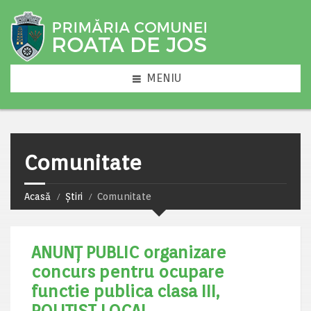
MENIU
Comunitate
Acasă
Știri
Comunitate
ANUNȚ PUBLIC organizare
concurs pentru ocupare
functie publica clasa III,
POLIȚIST LOCAL