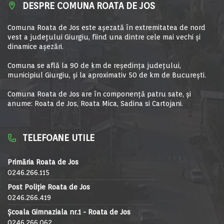
DESPRE COMUNA ROATA DE JOS
Comuna Roata de Jos este aşezată în extremitatea de nord
vest a judeţului Giurgiu, fiind una dintre cele mai vechi şi
dinamice aşezări.
Comuna se află la 90 de km de reşedinţa judeţului,
municipiul Giurgiu, şi la aproximativ 50 de km de Bucureşti.
Comuna Roata de Jos are în componență patru sate, și
anume: Roata de Jos, Roata Mica, Sadina si Cartojani.
TELEFOANE UTILE
Primăria Roata de Jos
0246.266.115
Post Poliție Roata de Jos
0246.266.419
Școala Gimnaziala nr.1 - Roata de Jos
0246.266.062