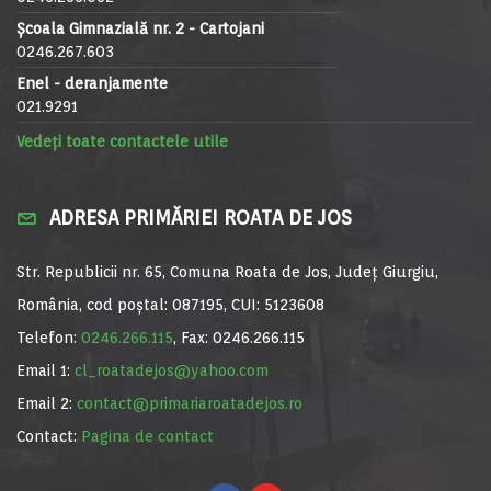
Școala Gimnazială nr. 2 - Cartojani
0246.267.603
Enel - deranjamente
021.9291
Vedeți toate contactele utile
ADRESA PRIMĂRIEI ROATA DE JOS
Str. Republicii nr. 65, Comuna Roata de Jos, Județ Giurgiu,
România, cod poștal: 087195, CUI: 5123608
Telefon:
0246.266.115
, Fax: 0246.266.115
Email 1:
cl_roatadejos@yahoo.com
Email 2:
contact@primariaroatadejos.ro
Contact:
Pagina de contact