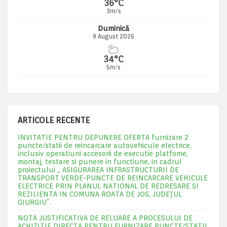
36°C
3m/s
Duminică
9 August 2026
34°C
5m/s
ARTICOLE RECENTE
INVITATIE PENTRU DEPUNERE OFERTA furnizare 2
puncte/statii de reincarcare autovehicule electrice,
inclusiv operatiuni accesorii de executie platfome,
montaj, testare si punere in functiune, in cadrul
proiectului „ ASIGURAREA INFRASTRUCTURII DE
TRANSPORT VERDE-PUNCTE DE REINCARCARE VEHICULE
ELECTRICE PRIN PLANUL NATIONAL DE REDRESARE SI
REZILIENTA IN COMUNA ROATA DE JOS, JUDEŢUL
GIURGIU”.
NOTA JUSTIFICATIVA DE RELUARE A PROCESULUI DE
ACHIZITIE DIRECTA PENTRU FURNIZARE PUNCTE/STATII