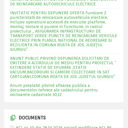
DE REINCARCARE AUTOVECHICULE ELECTRICE
INVITATIE PENTRU DEPUNERE OFERTA furnizare 2
puncte/statii de reincarcare autovehicule electrice,
inclusiv operatiuni accesorii de executie platfome,
montaj, testare si punere in functiune, in cadrul
proiectului „ ASIGURAREA INFRASTRUCTURII DE
TRANSPORT VERDE-PUNCTE DE REINCARCARE VEHICULE
ELECTRICE PRIN PLANUL NATIONAL DE REDRESARE SI
REZILIENTA IN COMUNA ROATA DE JOS, JUDEŢUL
GIURGIU”.
ANUNT PUBLIC PRIVIND DEPUNEREA SOLICITARI DE
EMITERE A ACORDULUI DE MEDIU PENTRU PROIECTUL ”
EXTINDERE STATIE DE EPURARE ,STATIE
VACUUM,RACORDURI SI CAMERE COLECTOARE IN SAT
CARTOJANI,COMUNA ROATA DE JOS ,JUDETUL GIURGIU”
Anunt prealabil privind afisarea publica a
documentelor tehnice ale cadastrului pentru
sectoarele cadastrale 10,12
DOCUMENTS
HCL nr. 10 din 28.01.2026 privind modificare HCL 86