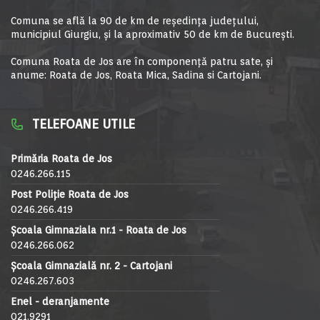
Comuna se află la 90 de km de reşedinţa judeţului,
municipiul Giurgiu, şi la aproximativ 50 de km de Bucureşti.
Comuna Roata de Jos are în componență patru sate, și
anume: Roata de Jos, Roata Mica, Sadina si Cartojani.
TELEFOANE UTILE
Primăria Roata de Jos
0246.266.115
Post Poliție Roata de Jos
0246.266.419
Școala Gimnaziala nr.1 - Roata de Jos
0246.266.062
Școala Gimnazială nr. 2 - Cartojani
0246.267.603
Enel - deranjamente
021.9291