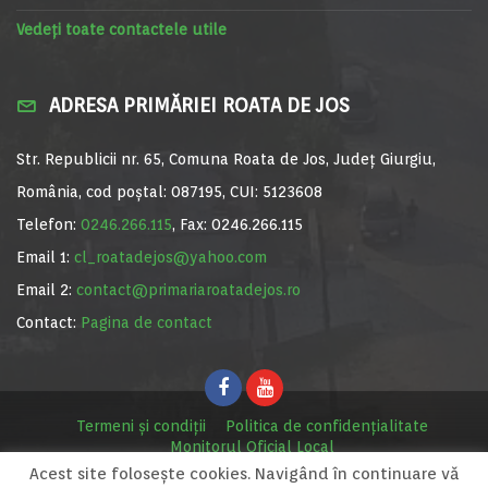
Vedeți toate contactele utile
ADRESA PRIMĂRIEI ROATA DE JOS
Str. Republicii nr. 65, Comuna Roata de Jos, Județ Giurgiu,
România, cod poștal: 087195, CUI: 5123608
Telefon:
0246.266.115
, Fax: 0246.266.115
Email 1:
cl_roatadejos@yahoo.com
Email 2:
contact@primariaroatadejos.ro
Contact:
Pagina de contact
Termeni și condiții
Politica de confidențialitate
Monitorul Oficial Local
Acest site foloseşte cookies. Navigând în continuare vă
© Primăria Roata de Jos, 2020. Site realizat de
MediaDigi.ro