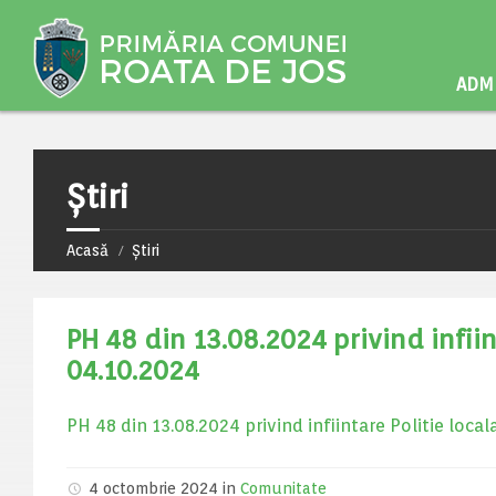
ADMI
Știri
Acasă
Știri
PH 48 din 13.08.2024 privind infii
04.10.2024
PH 48 din 13.08.2024 privind infiintare Politie loca
4 octombrie 2024
in
Comunitate