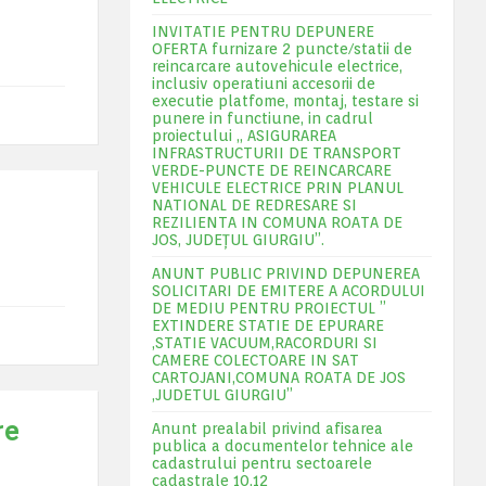
INVITATIE PENTRU DEPUNERE
OFERTA furnizare 2 puncte/statii de
reincarcare autovehicule electrice,
inclusiv operatiuni accesorii de
executie platfome, montaj, testare si
punere in functiune, in cadrul
proiectului „ ASIGURAREA
INFRASTRUCTURII DE TRANSPORT
VERDE-PUNCTE DE REINCARCARE
VEHICULE ELECTRICE PRIN PLANUL
NATIONAL DE REDRESARE SI
REZILIENTA IN COMUNA ROATA DE
JOS, JUDEŢUL GIURGIU”.
ANUNT PUBLIC PRIVIND DEPUNEREA
SOLICITARI DE EMITERE A ACORDULUI
DE MEDIU PENTRU PROIECTUL ”
EXTINDERE STATIE DE EPURARE
,STATIE VACUUM,RACORDURI SI
CAMERE COLECTOARE IN SAT
CARTOJANI,COMUNA ROATA DE JOS
,JUDETUL GIURGIU”
re
Anunt prealabil privind afisarea
publica a documentelor tehnice ale
cadastrului pentru sectoarele
cadastrale 10,12