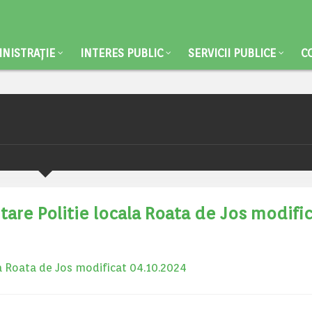
NISTRAȚIE
INTERES PUBLIC
SERVICII PUBLICE
C
ntare Politie locala Roata de Jos modifi
la Roata de Jos modificat 04.10.2024