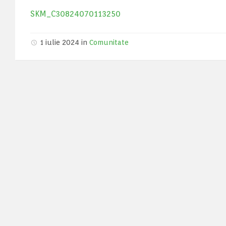
SKM_C30824070113250
1 iulie 2024
in
Comunitate