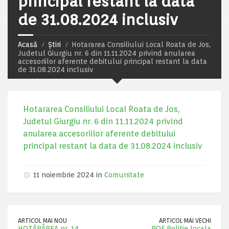
principal restant la data
de 31.08.2024 inclusiv
Acasă
Știri
Hotararea Consiliului Local Roata de Jos,
Judetul Giurgiu nr. 6 din 11.11.2024 privind anularea
accesoriilor aferente debitului principal restant la data
de 31.08.2024 inclusiv
Hotararea Consiliului Local Roata de Jos,
Judetul Giurgiu nr. 6 din 11.11.2024 privind
anularea accesoriilor aferente debitului
principal restant la data de 31.08.2024 inclusiv
11 noiembrie 2024 in
Comunitate
ARTICOL MAI NOU
ARTICOL MAI VECHI
HOTĂRÂREA nr. 14
ROF Politie locala