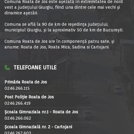
Comuna Roata de Jos este aşezată în extremitatea de nord
vest a judeţului Giurgiu, fiind una dintre cele mai vechi şi
dinamice aşezări.
Comuna se află la 90 de km de reşedinţa judeţului,
municipiul Giurgiu, şi la aproximativ 50 de km de Bucureşti.
Comuna Roata de Jos are în componență patru sate, și
anume: Roata de Jos, Roata Mica, Sadina si Cartojani.
TELEFOANE UTILE
Primăria Roata de Jos
0246.266.115
Post Poliție Roata de Jos
0246.266.419
Școala Gimnaziala nr.1 - Roata de Jos
0246.266.062
Școala Gimnazială nr. 2 - Cartojani
0246.267.603