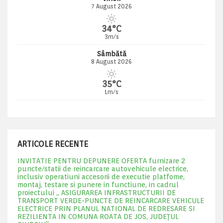
7 August 2026
34°C
3m/s
Sâmbătă
8 August 2026
35°C
1m/s
ARTICOLE RECENTE
INVITATIE PENTRU DEPUNERE OFERTA furnizare 2
puncte/statii de reincarcare autovehicule electrice,
inclusiv operatiuni accesorii de executie platfome,
montaj, testare si punere in functiune, in cadrul
proiectului „ ASIGURAREA INFRASTRUCTURII DE
TRANSPORT VERDE-PUNCTE DE REINCARCARE VEHICULE
ELECTRICE PRIN PLANUL NATIONAL DE REDRESARE SI
REZILIENTA IN COMUNA ROATA DE JOS, JUDEŢUL