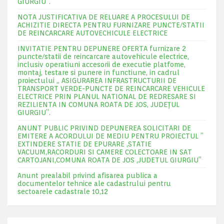
GIURGIU”.
NOTA JUSTIFICATIVA DE RELUARE A PROCESULUI DE
ACHIZITIE DIRECTA PENTRU FURNIZARE PUNCTE/STATII
DE REINCARCARE AUTOVECHICULE ELECTRICE
INVITATIE PENTRU DEPUNERE OFERTA furnizare 2
puncte/statii de reincarcare autovehicule electrice,
inclusiv operatiuni accesorii de executie platfome,
montaj, testare si punere in functiune, in cadrul
proiectului „ ASIGURAREA INFRASTRUCTURII DE
TRANSPORT VERDE-PUNCTE DE REINCARCARE VEHICULE
ELECTRICE PRIN PLANUL NATIONAL DE REDRESARE SI
REZILIENTA IN COMUNA ROATA DE JOS, JUDEŢUL
GIURGIU”.
ANUNT PUBLIC PRIVIND DEPUNEREA SOLICITARI DE
EMITERE A ACORDULUI DE MEDIU PENTRU PROIECTUL ”
EXTINDERE STATIE DE EPURARE ,STATIE
VACUUM,RACORDURI SI CAMERE COLECTOARE IN SAT
CARTOJANI,COMUNA ROATA DE JOS ,JUDETUL GIURGIU”
Anunt prealabil privind afisarea publica a
documentelor tehnice ale cadastrului pentru
sectoarele cadastrale 10,12