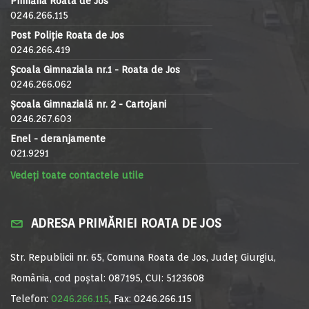
Primăria Roata de Jos
0246.266.115
Post Poliție Roata de Jos
0246.266.419
Școala Gimnaziala nr.1 - Roata de Jos
0246.266.062
Școala Gimnazială nr. 2 - Cartojani
0246.267.603
Enel - deranjamente
021.9291
Vedeți toate contactele utile
ADRESA PRIMĂRIEI ROATA DE JOS
Str. Republicii nr. 65, Comuna Roata de Jos, Județ Giurgiu,
România, cod poștal: 087195, CUI: 5123608
Telefon:
0246.266.115
, Fax: 0246.266.115