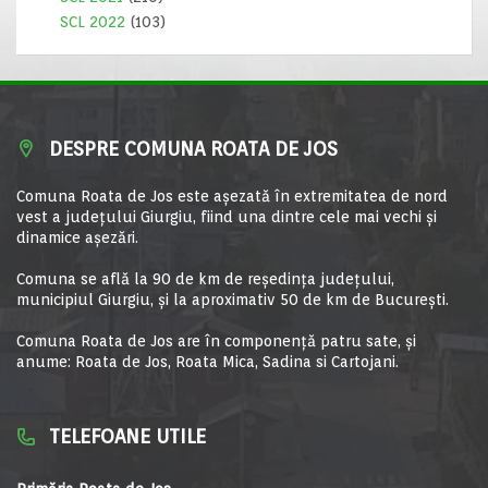
SCL 2022
(103)
DESPRE COMUNA ROATA DE JOS
Comuna Roata de Jos este aşezată în extremitatea de nord
vest a judeţului Giurgiu, fiind una dintre cele mai vechi şi
dinamice aşezări.
Comuna se află la 90 de km de reşedinţa judeţului,
municipiul Giurgiu, şi la aproximativ 50 de km de Bucureşti.
Comuna Roata de Jos are în componență patru sate, și
anume: Roata de Jos, Roata Mica, Sadina si Cartojani.
TELEFOANE UTILE