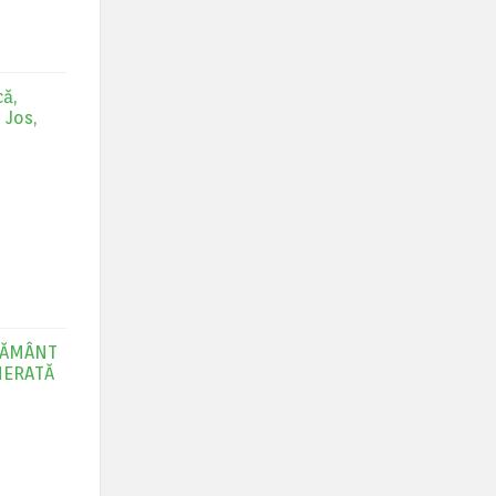
că,
 Jos,
ĂȚĂMÂNT
NERATĂ