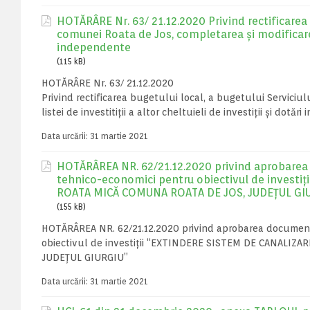
HOTĂRÂRE Nr. 63/ 21.12.2020 Privind rectificarea bu
comunei Roata de Jos, completarea și modificarea li
independente
(115 kB)
HOTĂRÂRE Nr. 63/ 21.12.2020
Privind rectificarea bugetului local, a bugetului Serviciul
listei de investitiții a altor cheltuieli de investiții și dotă
Data urcării:
31 martie 2021
HOTĂRÂREA NR. 62/21.12.2020 privind aprobarea 
tehnico-economici pentru obiectivul de investi
ROATA MICĂ COMUNA ROATA DE JOS, JUDEȚUL GI
(155 kB)
HOTĂRÂREA NR. 62/21.12.2020 privind aprobarea documentaț
obiectivul de investiții “EXTINDERE SISTEM DE CANALIZ
JUDEȚUL GIURGIU”
Data urcării:
31 martie 2021