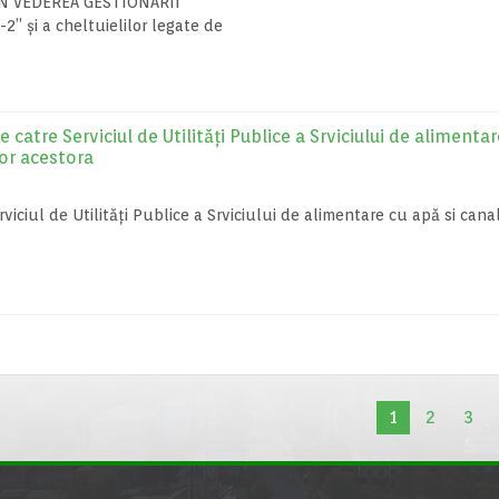
ÎN VEDEREA GESTIONĂRII
și a cheltuielilor legate de
 catre Serviciul de Utilități Publice a Srviciului de alimentar
lor acestora
viciul de Utilități Publice a Srviciului de alimentare cu apă si canal
1
2
3