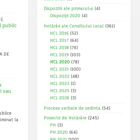
Dispozitii ale primarului
(4)
Dispoziții 2020
(4)
DE
 public
Hotărâri ale Consiliului Local
(361)
HCL 2016
(52)
HCL 2017
(64)
HCL 2018
(76)
TA DE
HCL 2019
(103)
HCL 2020
(78)
HCL 2021
(100)
HCL 2022
(48)
HCL 2023
(1)
r
l sau
HCL 2025
(3)
HCL 2026
(3)
Procese verbale de sedinta
(54)
ublice
Proiecte de Hotărâre
(245)
liminat la
PH
(3)
PH 2020
(64)
PH 2021
(100)