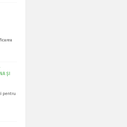
ficarea
r
NA ȘI
ci pentru