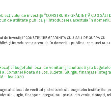
biectivului de investiții “CONSTRUIRE GRĂDINIȚĂ CU 3 SĂLI 
de utilitate publică și introducerea acestuia în domeniul
lui de investiții “CONSTRUIRE GRĂDINIȚĂ CU 3 SĂLI DE GURPĂ CU
ică și introducerea acestuia în domeniul public al comunei ROA
uţiei bugetului local de venituri şi cheltuieli şi a bugetelo
l al Comunei Roata de Jos, Judetul Giurgiu, finanţate integra
 IV – lea 2020
tului local de venituri şi cheltuieli şi a bugetelor instituţiilor p
tul Giurgiu, finanţate integral sau parţial din venituri proprii, re