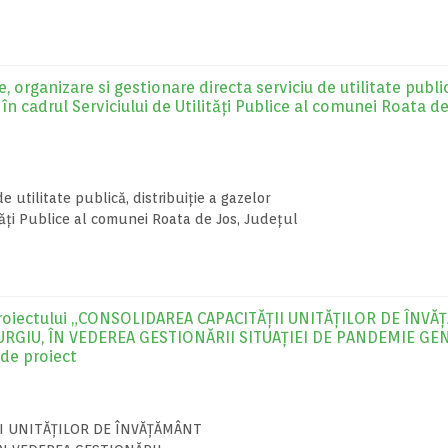
 organizare si gestionare directa serviciu de utilitate publi
 în cadrul Serviciului de Utilități Publice al comunei Roata de
de utilitate publică, distribuiție a gazelor
ități Publice al comunei Roata de Jos, Județul
proiectului „CONSOLIDAREA CAPACITĂŢII UNITĂȚILOR DE ÎNV
URGIU, ÎN VEDEREA GESTIONĂRII SITUAȚIEI DE PANDEMIE GE
 de proiect
ŢII UNITĂȚILOR DE ÎNVĂȚĂMÂNT