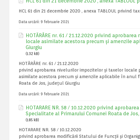
HCL 61 din 21 decembrie 2020 , anexa TABLOUL pri
HCL 61 din 21 decembrie 2020 , anexa TABLOUL privind taxe
Data urcării:
9 februarie 2021
HOTĂRÂRE nr. 61 / 21.12.2020 privind aprobarea ni
locale asimilate acestora precum și amenzile apl
Giurgiu
(132 kB)
HOTĂRÂRE nr. 61 / 21.12.2020
privind aprobarea nivelurilor impozitelor și taxelor locale
asimilate acestora precum și amenzile aplicabile în anul 
Roata de Jos, județul Giurgiu
Data urcării:
9 februarie 2021
HOTARARE NR. 58 / 10.12.2020 privind aprobarea m
Specialitate al Primarului Comunei Roata de Jos, 
(185 kB)
HOTARARE NR. 58 / 10.12.2020
privind aprobarea modificării Statului de Funcții și Organi