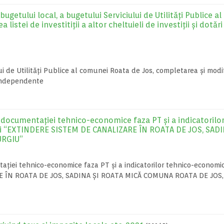
getului local, a bugetului Serviciului de Utilități Publice al
stei de investitiții a altor cheltuieli de investiții și dotări
ui de Utilități Publice al comunei Roata de Jos, completarea și modi
ri independente
documentației tehnico-economice faza PT și a indicatorilo
ții “EXTINDERE SISTEM DE CANALIZARE ÎN ROATA DE JOS, SADI
URGIU”
iei tehnico-economice faza PT și a indicatorilor tehnico-economi
ARE ÎN ROATA DE JOS, SADINA ȘI ROATA MICĂ COMUNA ROATA DE JOS,