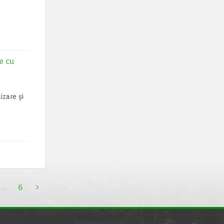
e cu
izare și
…
6