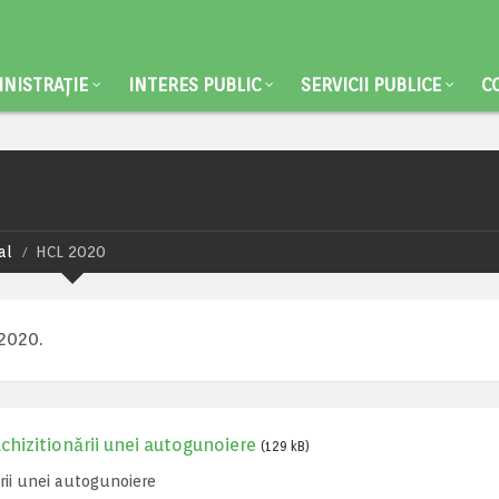
NISTRAȚIE
INTERES PUBLIC
SERVICII PUBLICE
C
al
HCL 2020
 2020.
hizitionării unei autogunoiere
(129 kB)
rii unei autogunoiere