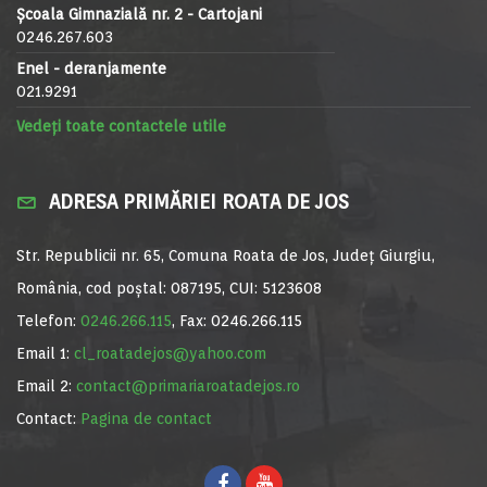
Școala Gimnazială nr. 2 - Cartojani
0246.267.603
Enel - deranjamente
021.9291
Vedeți toate contactele utile
ADRESA PRIMĂRIEI ROATA DE JOS
Str. Republicii nr. 65, Comuna Roata de Jos, Județ Giurgiu,
România, cod poștal: 087195, CUI: 5123608
Telefon:
0246.266.115
, Fax: 0246.266.115
Email 1:
cl_roatadejos@yahoo.com
Email 2:
contact@primariaroatadejos.ro
Contact:
Pagina de contact