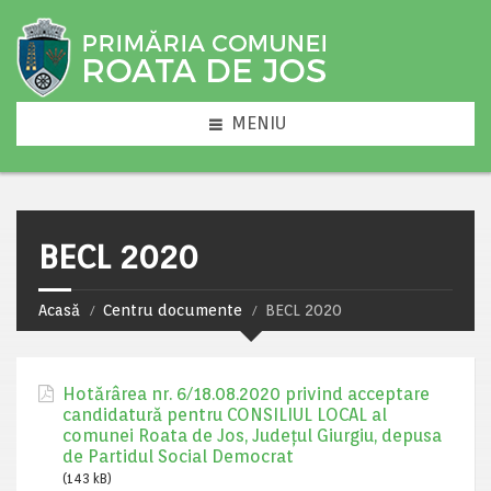
MENIU
BECL 2020
Acasă
Centru documente
BECL 2020
Hotărârea nr. 6/18.08.2020 privind acceptare
candidatură pentru CONSILIUL LOCAL al
comunei Roata de Jos, Județul Giurgiu, depusa
de Partidul Social Democrat
(143 kB)