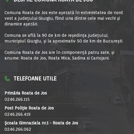
Comuna Roata de Jos este aşezată în extremitatea de nord
vest a judeţului Giurgiu, fiind una dintre cele mai vechi şi
dinamice aşezări.
Comuna se află la 90 de km de reşedinţa judeţului,
municipiul Giurgiu, şi la aproximativ 50 de km de Bucureşti.
Comuna Roata de Jos are în componență patru sate, și
anume: Roata de Jos, Roata Mica, Sadina si Cartojani.
TELEFOANE UTILE
Primăria Roata de Jos
0246.266.115
Post Poliție Roata de Jos
0246.266.419
Școala Gimnaziala nr.1 - Roata de Jos
0246.266.062