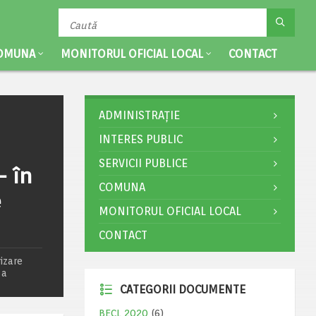
OMUNA
MONITORUL OFICIAL LOCAL
CONTACT
ADMINISTRAȚIE
INTERES PUBLIC
SERVICII PUBLICE
– în
COMUNA
e
MONITORUL OFICIAL LOCAL
CONTACT
izare
 a
CATEGORII DOCUMENTE
BECL 2020
(6)