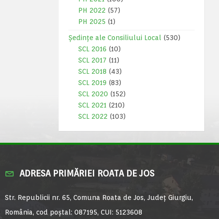
PH 2022
(57)
PH 2025
(1)
Ședințe ale Consiliului Local
(530)
SCL 2016
(10)
SCL 2017
(11)
SCL 2018
(43)
SCL 2019
(83)
SCL 2020
(152)
SCL 2021
(210)
SCL 2022
(103)
ADRESA PRIMĂRIEI ROATA DE JOS
Str. Republicii nr. 65, Comuna Roata de Jos, Județ Giurgiu,
România, cod poștal: 087195, CUI: 5123608