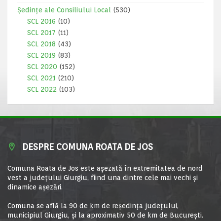
Ședințe ale Consiliului Local
(530)
SCL 2016
(10)
SCL 2017
(11)
SCL 2018
(43)
SCL 2019
(83)
SCL 2020
(152)
SCL 2021
(210)
SCL 2022
(103)
DESPRE COMUNA ROATA DE JOS
Comuna Roata de Jos este aşezată în extremitatea de nord
vest a judeţului Giurgiu, fiind una dintre cele mai vechi şi
dinamice aşezări.
Comuna se află la 90 de km de reşedinţa judeţului,
municipiul Giurgiu, şi la aproximativ 50 de km de Bucureşti.