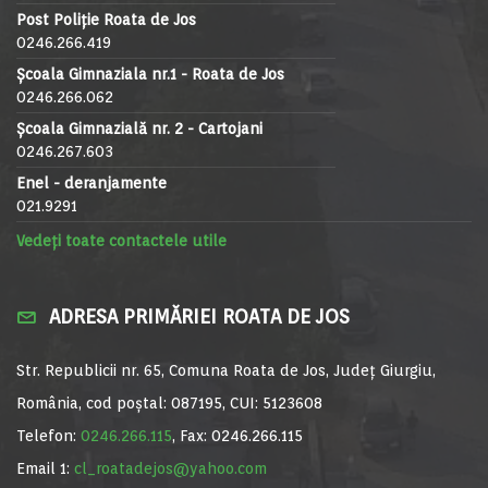
Post Poliție Roata de Jos
0246.266.419
Școala Gimnaziala nr.1 - Roata de Jos
0246.266.062
Școala Gimnazială nr. 2 - Cartojani
0246.267.603
Enel - deranjamente
021.9291
Vedeți toate contactele utile
ADRESA PRIMĂRIEI ROATA DE JOS
Str. Republicii nr. 65, Comuna Roata de Jos, Județ Giurgiu,
România, cod poștal: 087195, CUI: 5123608
Telefon:
0246.266.115
, Fax: 0246.266.115
Email 1:
cl_roatadejos@yahoo.com