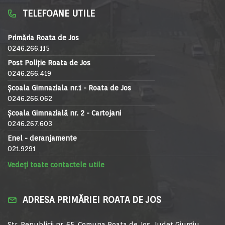
TELEFOANE UTILE
Primăria Roata de Jos
0246.266.115
Post Poliție Roata de Jos
0246.266.419
Școala Gimnaziala nr.1 - Roata de Jos
0246.266.062
Școala Gimnazială nr. 2 - Cartojani
0246.267.603
Enel - deranjamente
021.9291
Vedeți toate contactele utile
ADRESA PRIMĂRIEI ROATA DE JOS
Str. Republicii nr. 65, Comuna Roata de Jos, Județ Giurgiu,