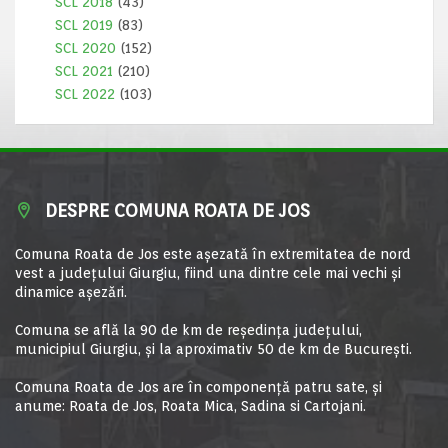
SCL 2018
(43)
SCL 2019
(83)
SCL 2020
(152)
SCL 2021
(210)
SCL 2022
(103)
DESPRE COMUNA ROATA DE JOS
Comuna Roata de Jos este aşezată în extremitatea de nord
vest a judeţului Giurgiu, fiind una dintre cele mai vechi şi
dinamice aşezări.
Comuna se află la 90 de km de reşedinţa judeţului,
municipiul Giurgiu, şi la aproximativ 50 de km de Bucureşti.
Comuna Roata de Jos are în componență patru sate, și
anume: Roata de Jos, Roata Mica, Sadina si Cartojani.