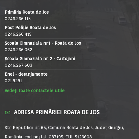
Primăria Roata de Jos
0246.266.115
Post Poliție Roata de Jos
0246.266.419
Școala Gimnaziala nr.1 - Roata de Jos
0246.266.062
Școala Gimnazială nr. 2 - Cartojani
0246.267.603
Enel - deranjamente
021.9291
Vedeți toate contactele utile
ADRESA PRIMĂRIEI ROATA DE JOS
Str. Republicii nr. 65, Comuna Roata de Jos, Județ Giurgiu,
România, cod poștal: 087195, CUI: 5123608