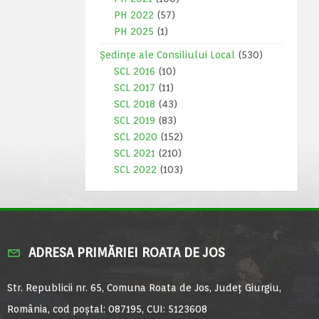
PH 2022
(57)
PH 2025
(1)
Ședințe ale Consiliului Local
(530)
SCL 2016
(10)
SCL 2017
(11)
SCL 2018
(43)
SCL 2019
(83)
SCL 2020
(152)
SCL 2021
(210)
SCL 2022
(103)
ADRESA PRIMĂRIEI ROATA DE JOS
Str. Republicii nr. 65, Comuna Roata de Jos, Județ Giurgiu,
România, cod poștal: 087195, CUI: 5123608