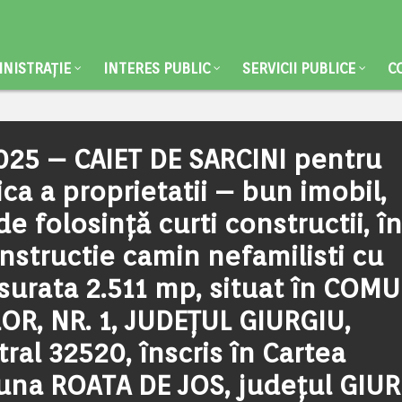
NISTRAȚIE
INTERES PUBLIC
SERVICII PUBLICE
C
2025 – CAIET DE SARCINI pentru
ica a proprietatii – bun imobil,
de folosință curti constructii, în
nstructie camin nefamilisti cu
surata 2.511 mp, situat în COM
OR, NR. 1, JUDEȚUL GIURGIU,
ral 32520, înscris în Cartea
muna ROATA DE JOS, județul GIU