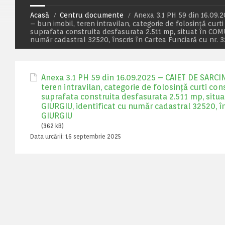
Acasă
Centru documente
Anexa 3.1 PH 59 din 16.09.2
– bun imobil, teren intravilan, categorie de folosință curti
suprafata construita desfasurata 2.511 mp, situat în CO
număr cadastral 32520, înscris în Cartea Funciară cu nr
Anexa 3.1 PH 59 din 16.09.2025 – CAIET DE SARCINI
teren intravilan, categorie de folosință curti con
suprafata construita desfasurata 2.511 mp, sit
GIURGIU, identificat cu număr cadastral 32520, î
GIURGIU
(362 kB)
Data urcării:
16 septembrie 2025