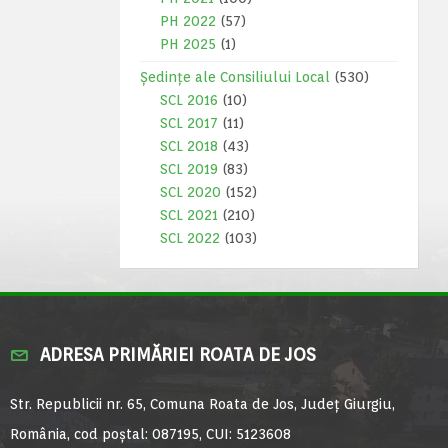
PH 2022
(57)
PH 2025
(1)
Ședințe ale Consiliului Local
(530)
SCL 2016
(10)
SCL 2017
(11)
SCL 2018
(43)
SCL 2019
(83)
SCL 2020
(152)
SCL 2021
(210)
SCL 2022
(103)
ADRESA PRIMĂRIEI ROATA DE JOS
Str. Republicii nr. 65, Comuna Roata de Jos, Județ Giurgiu,
România, cod poștal: 087195, CUI: 5123608