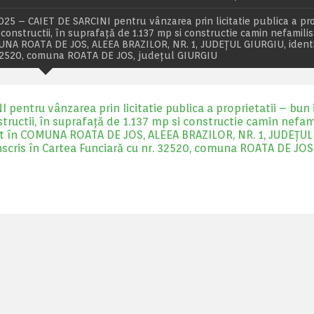
025 – CAIET DE SARCINI pentru vânzarea prin licitatie publica a pro
 constructii, în suprafață de 1.137 mp si constructie camin nefamilis
MUNA ROATA DE JOS, ALEEA BRAZILOR, NR. 1, JUDEȚUL GIURGIU, identi
. 32520, comuna ROATA DE JOS, județul GIURGIU
 pentru vânzarea prin licitatie publica a proprietatii – bun 
structii, în suprafață de 1.137 mp si constructie camin nefami
uat în COMUNA ROATA DE JOS, ALEEA BRAZILOR, NR. 1, JUDEȚUL
nscris în Cartea Funciară cu nr. 32520, comuna ROATA DE JOS,