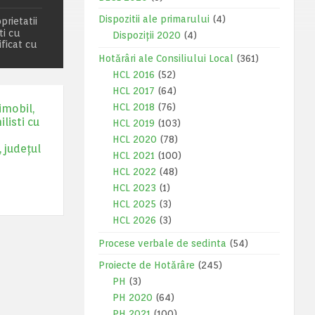
Dispozitii ale primarului
(4)
prietatii
ti cu
Dispoziții 2020
(4)
ficat cu
Hotărâri ale Consiliului Local
(361)
HCL 2016
(52)
HCL 2017
(64)
HCL 2018
(76)
imobil,
listi cu
HCL 2019
(103)
HCL 2020
(78)
 județul
HCL 2021
(100)
HCL 2022
(48)
HCL 2023
(1)
HCL 2025
(3)
HCL 2026
(3)
Procese verbale de sedinta
(54)
Proiecte de Hotărâre
(245)
PH
(3)
PH 2020
(64)
PH 2021
(100)