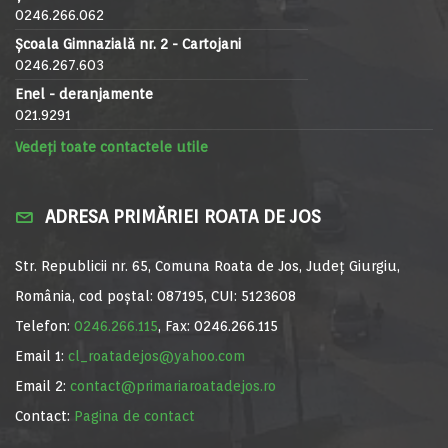
0246.266.062
Școala Gimnazială nr. 2 - Cartojani
0246.267.603
Enel - deranjamente
021.9291
Vedeți toate contactele utile
ADRESA PRIMĂRIEI ROATA DE JOS
Str. Republicii nr. 65, Comuna Roata de Jos, Județ Giurgiu,
România, cod poștal: 087195, CUI: 5123608
Telefon:
0246.266.115
, Fax: 0246.266.115
Email 1:
cl_roatadejos@yahoo.com
Email 2:
contact@primariaroatadejos.ro
Contact:
Pagina de contact