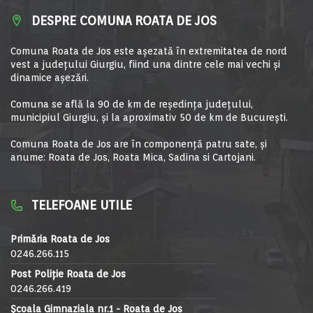
DESPRE COMUNA ROATA DE JOS
Comuna Roata de Jos este aşezată în extremitatea de nord
vest a judeţului Giurgiu, fiind una dintre cele mai vechi şi
dinamice aşezări.
Comuna se află la 90 de km de reşedinţa judeţului,
municipiul Giurgiu, şi la aproximativ 50 de km de Bucureşti.
Comuna Roata de Jos are în componență patru sate, și
anume: Roata de Jos, Roata Mica, Sadina si Cartojani.
TELEFOANE UTILE
Primăria Roata de Jos
0246.266.115
Post Poliție Roata de Jos
0246.266.419
Școala Gimnaziala nr.1 - Roata de Jos