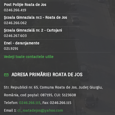
Post Poliție Roata de Jos
0246.266.419
Școala Gimnaziala nr.1 - Roata de Jos
0246.266.062
Școala Gimnazială nr. 2 - Cartojani
0246.267.603
Enel - deranjamente
021.9291
Vedeți toate contactele utile
ADRESA PRIMĂRIEI ROATA DE JOS
Str. Republicii nr. 65, Comuna Roata de Jos, Județ Giurgiu,
România, cod poștal: 087195, CUI: 5123608
Telefon:
0246.266.115
, Fax: 0246.266.115
Email 1:
cl_roatadejos@yahoo.com