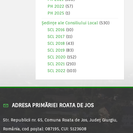
PH 2022
(57)
PH 2025
(1)
Ședințe ale Consiliului Local
(530)
SCL 2016
(10)
SCL 2017
(11)
SCL 2018
(43)
SCL 2019
(83)
SCL 2020
(152)
SCL 2021
(210)
SCL 2022
(103)
ADRESA PRIMĂRIEI ROATA DE JOS
Str. Republicii nr. 65, Comuna Roata de Jos, Județ Giurgiu,
România, cod poștal: 087195, CUI: 5123608