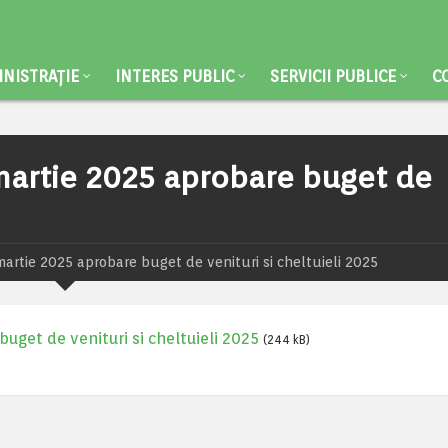
NISTRAȚIE
INTERES PUBLIC
SERVICII PUBLICE
C
5 martie 2025 aprobare buget de
 martie 2025 aprobare buget de venituri si cheltuieli 2025
buget de venituri si cheltuieli 2025
(244 kB)