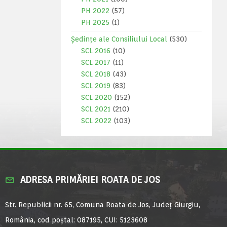
PH 2022
(57)
PH 2025
(1)
Ședințe ale Consiliului Local
(530)
SCL 2016
(10)
SCL 2017
(11)
SCL 2018
(43)
SCL 2019
(83)
SCL 2020
(152)
SCL 2021
(210)
SCL 2022
(103)
ADRESA PRIMĂRIEI ROATA DE JOS
Str. Republicii nr. 65, Comuna Roata de Jos, Județ Giurgiu,
România, cod poștal: 087195, CUI: 5123608