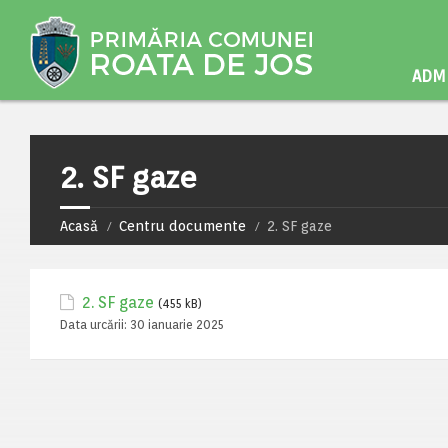
ADMI
2. SF gaze
Acasă
Centru documente
2. SF gaze
2. SF gaze
(455 kB)
Data urcării:
30 ianuarie 2025