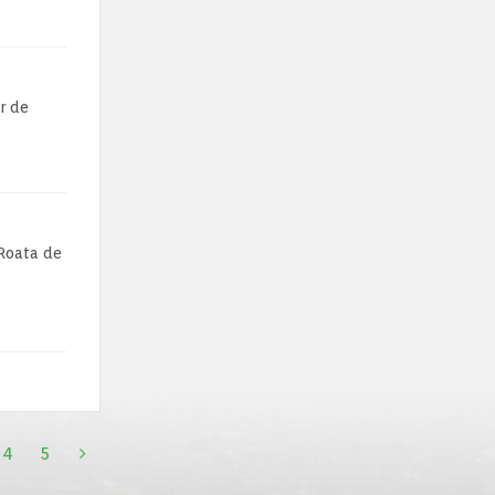
or de
 Roata de
4
5