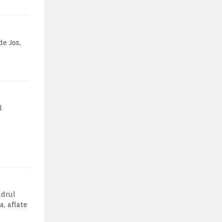
de Jos,
l
adrul
a, aflate