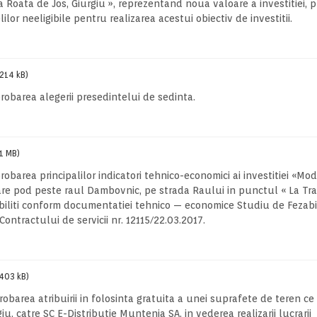
 Roata de Jos, Giurgiu », reprezentand noua valoare a investitiei, p
lor neeligibile pentru realizarea acestui obiectiv de investitii.
(214 kB)
probarea alegerii presedintelui de sedinta.
(1 MB)
robarea principalilor indicatori tehnico-economici ai investitiei «Mo
tare pod peste raul Dambovnic, pe strada Raului in punctul « La Tra
abiliti conform documentatiei tehnico — economice Studiu de Fezabil
ontractului de servicii nr. 12115/22.03.2017.
403 kB)
robarea atribuirii in folosinta gratuita a unei suprafete de teren ce
 catre SC E-Distributie Muntenia SA, in vederea realizarii lucrarii