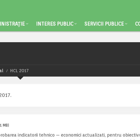
NISTRAȚIE
INTERES PUBLIC
SERVICII PUBLICE
C
al
HCL 2017
2017.
(1 MB)
probarea indicatorii tehnico — economici actualizati, pentru obiecti