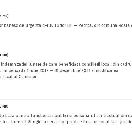
(1 MB)
 banesc de urgenta d-lui. Tudor Lili — Petrica, din comuna Roata 
(1 MB)
indemnizatiei lunare de care beneficiaza consilierii locali din cadru
u, in perioada 1 iulie 2017 — 31 decembrie 2021 si modificarea
i Local al Comunei
(5 MB)
 de baza pentru functionarii publici si personalul contractual din c
os, Judetul Giurgiu, a serviciilor publice fara personalitate juridic