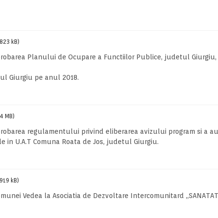
(823 kB)
aprobarea Planului de Ocupare a Functiilor Publice, judetul Giurgiu,
ul Giurgiu pe anul 2018.
(4 MB)
probarea regulamentului privind eliberarea avizului program si a aut
le in U.A.T Comuna Roata de Jos, judetul Giurgiu.
(919 kB)
comunei Vedea la Asociatia de Dezvoltare Intercomunitard „SANATA