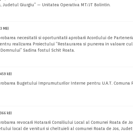
s, Judetul Giurgiu” — Unitatea Operativa MT/JT Bolintin.
(3 MB)
robarea necesitatii si oportunitatii aprobarii Acordului de Parteneria
ntru realizarea Proiectului “Restaurarea si punerea in valoare cul
i Domnului” Sadina fostul Schit Roata.
(459 kB)
d aprobarea Bugetului Imprumuturilor Interne pentru U.A.T. Comuna 
(366 kB)
probarea revocarii Hotararii Consiliului Local al Comunei Roata de Jo
etului local de venituri si cheltuieli al comunei Roata de Jos, Judet