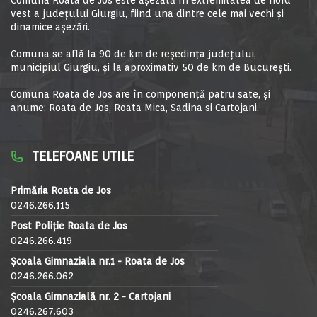
Comuna Roata de Jos este aşezată în extremitatea de nord
vest a judeţului Giurgiu, fiind una dintre cele mai vechi şi
dinamice aşezări.
Comuna se află la 90 de km de reşedinţa judeţului,
municipiul Giurgiu, şi la aproximativ 50 de km de Bucureşti.
Comuna Roata de Jos are în componență patru sate, și
anume: Roata de Jos, Roata Mica, Sadina si Cartojani.
TELEFOANE UTILE
Primăria Roata de Jos
0246.266.115
Post Poliție Roata de Jos
0246.266.419
Școala Gimnaziala nr.1 - Roata de Jos
0246.266.062
Școala Gimnazială nr. 2 - Cartojani
0246.267.603