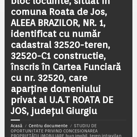
bloc locuinte, situat în
comuna Roata de Jos,
ALEEA BRAZILOR, NR. 1,
identificat cu număr
cadastral 32520-teren,
32520-C1 constructie,
înscris în Cartea Funciară
cu nr. 32520, care
aparține domeniului
privat al U.A.T ROATA DE
JOS, județul Giurgiu
Acasă
Centru documente
STUDIU DE
OPORTUNITATE PRIVIND CONCESIONAREA
PROPRIETĂȚII IMOBILIARE bun imobil, teren intravilan