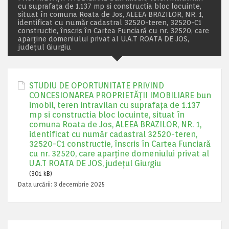
cu suprafața de 1.137 mp si constructia bloc locuinte,
situat în comuna Roata de Jos, ALEEA BRAZILOR, NR. 1,
identificat cu număr cadastral 32520-teren, 32520-C1
constructie, înscris în Cartea Funciară cu nr. 32520, care
aparține domeniului privat al U.A.T ROATA DE JOS,
județul Giurgiu
STUDIU DE OPORTUNITATE PRIVIND
CONCESIONAREA PROPRIETĂȚII IMOBILIARE bun
imobil, teren intravilan cu suprafața de 1.137
mp si constructia bloc locuinte, situat în
comuna Roata de Jos, ALEEA BRAZILOR, NR. 1,
identificat cu număr cadastral 32520-teren,
32520-C1 constructie, înscris în Cartea Funciară
cu nr. 32520, care aparține domeniului privat al
U.A.T ROATA DE JOS, județul Giurgiu
(301 kB)
Data urcării:
3 decembrie 2025