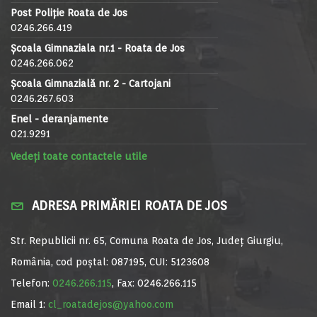
Post Poliție Roata de Jos
0246.266.419
Școala Gimnaziala nr.1 - Roata de Jos
0246.266.062
Școala Gimnazială nr. 2 - Cartojani
0246.267.603
Enel - deranjamente
021.9291
Vedeți toate contactele utile
ADRESA PRIMĂRIEI ROATA DE JOS
Str. Republicii nr. 65, Comuna Roata de Jos, Județ Giurgiu,
România, cod poștal: 087195, CUI: 5123608
Telefon:
0246.266.115
, Fax: 0246.266.115
Email 1:
cl_roatadejos@yahoo.com