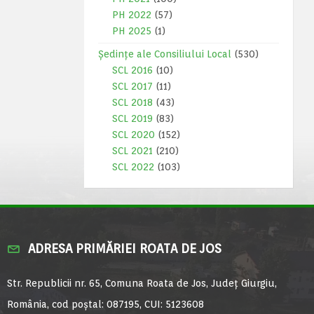
PH 2022
(57)
PH 2025
(1)
Ședințe ale Consiliului Local
(530)
SCL 2016
(10)
SCL 2017
(11)
SCL 2018
(43)
SCL 2019
(83)
SCL 2020
(152)
SCL 2021
(210)
SCL 2022
(103)
ADRESA PRIMĂRIEI ROATA DE JOS
Str. Republicii nr. 65, Comuna Roata de Jos, Județ Giurgiu,
România, cod poștal: 087195, CUI: 5123608