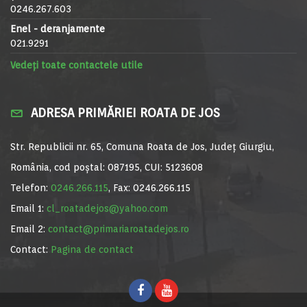
0246.267.603
Enel - deranjamente
021.9291
Vedeți toate contactele utile
ADRESA PRIMĂRIEI ROATA DE JOS
Str. Republicii nr. 65, Comuna Roata de Jos, Județ Giurgiu,
România, cod poștal: 087195, CUI: 5123608
Telefon:
0246.266.115
, Fax: 0246.266.115
Email 1:
cl_roatadejos@yahoo.com
Email 2:
contact@primariaroatadejos.ro
Contact:
Pagina de contact