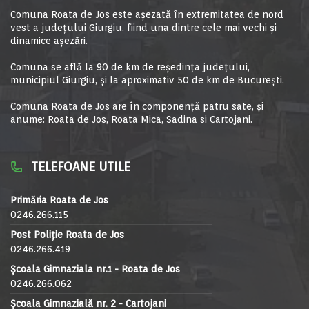
Comuna Roata de Jos este aşezată în extremitatea de nord
vest a judeţului Giurgiu, fiind una dintre cele mai vechi şi
dinamice aşezări.
Comuna se află la 90 de km de reşedinţa judeţului,
municipiul Giurgiu, şi la aproximativ 50 de km de Bucureşti.
Comuna Roata de Jos are în componență patru sate, și
anume: Roata de Jos, Roata Mica, Sadina si Cartojani.
TELEFOANE UTILE
Primăria Roata de Jos
0246.266.115
Post Poliție Roata de Jos
0246.266.419
Școala Gimnaziala nr.1 - Roata de Jos
0246.266.062
Școala Gimnazială nr. 2 - Cartojani