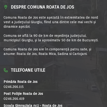
DESPRE COMUNA ROATA DE JOS
Comuna Roata de Jos este aşezată în extremitatea de nord
vest a judeţului Giurgiu, fiind una dintre cele mai vechi şi
dinamice aşezări.
Comuna se află la 90 de km de reşedinţa judeţului,
municipiul Giurgiu, şi la aproximativ 50 de km de Bucureşti.
Comuna Roata de Jos are în componență patru sate, și
anume: Roata de Jos, Roata Mica, Sadina si Cartojani.
TELEFOANE UTILE
Primăria Roata de Jos
0246.266.115
Post Poliție Roata de Jos
0246.266.419
Școala Gimnaziala nr.1 - Roata de Jos