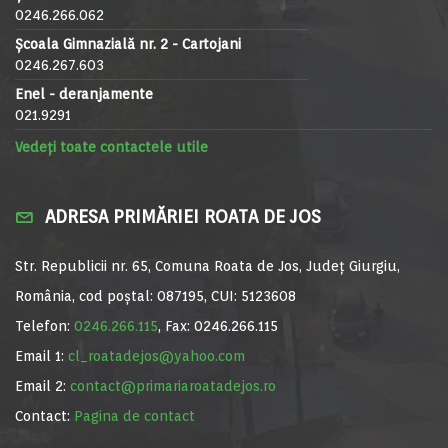
0246.266.062
Școala Gimnazială nr. 2 - Cartojani
0246.267.603
Enel - deranjamente
021.9291
Vedeți toate contactele utile
ADRESA PRIMĂRIEI ROATA DE JOS
Str. Republicii nr. 65, Comuna Roata de Jos, Județ Giurgiu,
România, cod poștal: 087195, CUI: 5123608
Telefon:
0246.266.115
, Fax: 0246.266.115
Email 1:
cl_roatadejos@yahoo.com
Email 2:
contact@primariaroatadejos.ro
Contact:
Pagina de contact