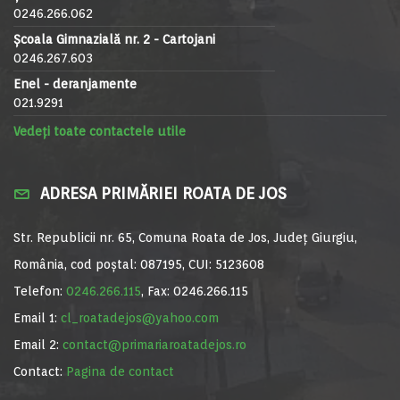
0246.266.062
Școala Gimnazială nr. 2 - Cartojani
0246.267.603
Enel - deranjamente
021.9291
Vedeți toate contactele utile
ADRESA PRIMĂRIEI ROATA DE JOS
Str. Republicii nr. 65, Comuna Roata de Jos, Județ Giurgiu,
România, cod poștal: 087195, CUI: 5123608
Telefon:
0246.266.115
, Fax: 0246.266.115
Email 1:
cl_roatadejos@yahoo.com
Email 2:
contact@primariaroatadejos.ro
Contact:
Pagina de contact