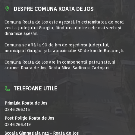
DESPRE COMUNA ROATA DE JOS
Comuna Roata de Jos este aşezată în extremitatea de nord
vest a judeţului Giurgiu, fiind una dintre cele mai vechi şi
dinamice aşezări.
Comuna se află la 90 de km de reşedinţa judeţului,
municipiul Giurgiu, şi la aproximativ 50 de km de Bucureşti.
Comuna Roata de Jos are în componență patru sate, și
anume: Roata de Jos, Roata Mica, Sadina si Cartojani.
TELEFOANE UTILE
Primăria Roata de Jos
0246.266.115
Post Poliție Roata de Jos
0246.266.419
Școala Gimnaziala nr.1 - Roata de Jos