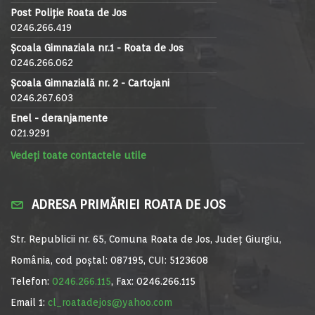
Post Poliție Roata de Jos
0246.266.419
Școala Gimnaziala nr.1 - Roata de Jos
0246.266.062
Școala Gimnazială nr. 2 - Cartojani
0246.267.603
Enel - deranjamente
021.9291
Vedeți toate contactele utile
ADRESA PRIMĂRIEI ROATA DE JOS
Str. Republicii nr. 65, Comuna Roata de Jos, Județ Giurgiu,
România, cod poștal: 087195, CUI: 5123608
Telefon:
0246.266.115
, Fax: 0246.266.115
Email 1:
cl_roatadejos@yahoo.com