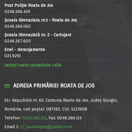
Post Poliție Roata de Jos
0246.266.419
Școala Gimnaziala nr.1 - Roata de Jos
0246.266.062
Școala Gimnazială nr. 2 - Cartojani
0246.267.603
Enel - deranjamente
021.9291
Vedeți toate contactele utile
ADRESA PRIMĂRIEI ROATA DE JOS
Str. Republicii nr. 65, Comuna Roata de Jos, Județ Giurgiu,
România, cod poștal: 087195, CUI: 5123608
Telefon:
0246.266.115
, Fax: 0246.266.115
Email 1:
cl_roatadejos@yahoo.com