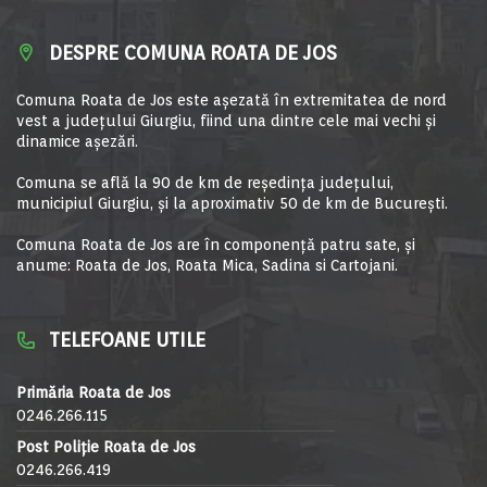
DESPRE COMUNA ROATA DE JOS
Comuna Roata de Jos este aşezată în extremitatea de nord
vest a judeţului Giurgiu, fiind una dintre cele mai vechi şi
dinamice aşezări.
Comuna se află la 90 de km de reşedinţa judeţului,
municipiul Giurgiu, şi la aproximativ 50 de km de Bucureşti.
Comuna Roata de Jos are în componență patru sate, și
anume: Roata de Jos, Roata Mica, Sadina si Cartojani.
TELEFOANE UTILE
Primăria Roata de Jos
0246.266.115
Post Poliție Roata de Jos
0246.266.419