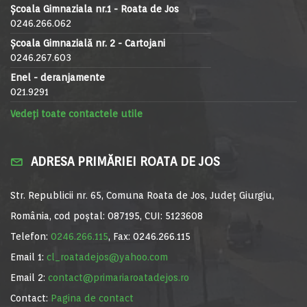
Școala Gimnaziala nr.1 - Roata de Jos
0246.266.062
Școala Gimnazială nr. 2 - Cartojani
0246.267.603
Enel - deranjamente
021.9291
Vedeți toate contactele utile
ADRESA PRIMĂRIEI ROATA DE JOS
Str. Republicii nr. 65, Comuna Roata de Jos, Județ Giurgiu,
România, cod poștal: 087195, CUI: 5123608
Telefon:
0246.266.115
, Fax: 0246.266.115
Email 1:
cl_roatadejos@yahoo.com
Email 2:
contact@primariaroatadejos.ro
Contact:
Pagina de contact