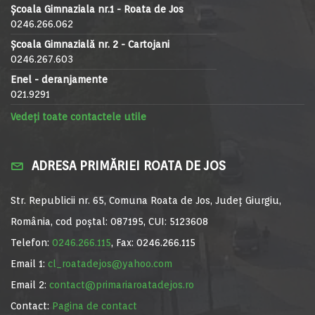
Școala Gimnaziala nr.1 - Roata de Jos
0246.266.062
Școala Gimnazială nr. 2 - Cartojani
0246.267.603
Enel - deranjamente
021.9291
Vedeți toate contactele utile
ADRESA PRIMĂRIEI ROATA DE JOS
Str. Republicii nr. 65, Comuna Roata de Jos, Județ Giurgiu,
România, cod poștal: 087195, CUI: 5123608
Telefon:
0246.266.115
, Fax: 0246.266.115
Email 1:
cl_roatadejos@yahoo.com
Email 2:
contact@primariaroatadejos.ro
Contact:
Pagina de contact