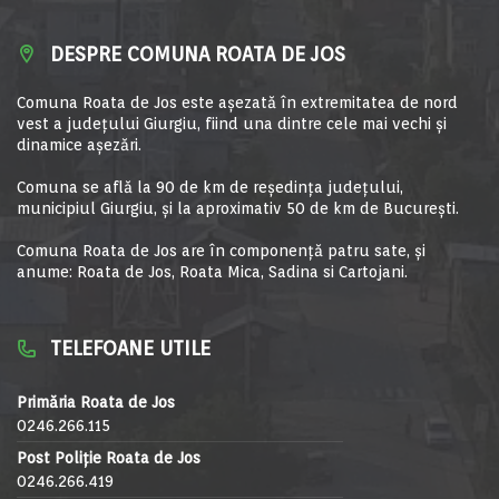
DESPRE COMUNA ROATA DE JOS
Comuna Roata de Jos este aşezată în extremitatea de nord
vest a judeţului Giurgiu, fiind una dintre cele mai vechi şi
dinamice aşezări.
Comuna se află la 90 de km de reşedinţa judeţului,
municipiul Giurgiu, şi la aproximativ 50 de km de Bucureşti.
Comuna Roata de Jos are în componență patru sate, și
anume: Roata de Jos, Roata Mica, Sadina si Cartojani.
TELEFOANE UTILE
Primăria Roata de Jos
0246.266.115
Post Poliție Roata de Jos
0246.266.419