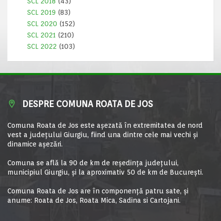
SCL 2018
(43)
SCL 2019
(83)
SCL 2020
(152)
SCL 2021
(210)
SCL 2022
(103)
DESPRE COMUNA ROATA DE JOS
Comuna Roata de Jos este aşezată în extremitatea de nord
vest a judeţului Giurgiu, fiind una dintre cele mai vechi şi
dinamice aşezări.
Comuna se află la 90 de km de reşedinţa judeţului,
municipiul Giurgiu, şi la aproximativ 50 de km de Bucureşti.
Comuna Roata de Jos are în componență patru sate, și
anume: Roata de Jos, Roata Mica, Sadina si Cartojani.