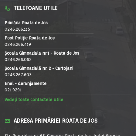
TELEFOANE UTILE
Primăria Roata de Jos
0246.266.115
Post Poliție Roata de Jos
0246.266.419
Școala Gimnaziala nr.1 - Roata de Jos
0246.266.062
Școala Gimnazială nr. 2 - Cartojani
0246.267.603
Enel - deranjamente
021.9291
Vedeți toate contactele utile
ADRESA PRIMĂRIEI ROATA DE JOS
Str. Republicii nr. 65, Comuna Roata de Jos, Județ Giurgiu,