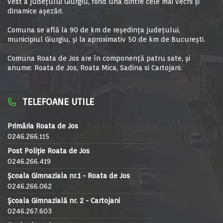
vest a judeţului Giurgiu, fiind una dintre cele mai vechi şi
dinamice aşezări.
Comuna se află la 90 de km de reşedinţa judeţului,
municipiul Giurgiu, şi la aproximativ 50 de km de Bucureşti.
Comuna Roata de Jos are în componență patru sate, și
anume: Roata de Jos, Roata Mica, Sadina si Cartojani.
TELEFOANE UTILE
Primăria Roata de Jos
0246.266.115
Post Poliție Roata de Jos
0246.266.419
Școala Gimnaziala nr.1 - Roata de Jos
0246.266.062
Școala Gimnazială nr. 2 - Cartojani
0246.267.603