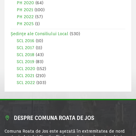
PH 2020
(64)
PH 2021
(100)
PH 2022
(57)
PH 2025
(1)
Ședințe ale Consiliului Local
(530)
SCL 2016
(10)
SCL 2017
(11)
SCL 2018
(43)
SCL 2019
(83)
SCL 2020
(152)
SCL 2021
(210)
SCL 2022
(103)
DESPRE COMUNA ROATA DE JOS
Comuna Roata de Jos este aşezată în extremitatea de nord