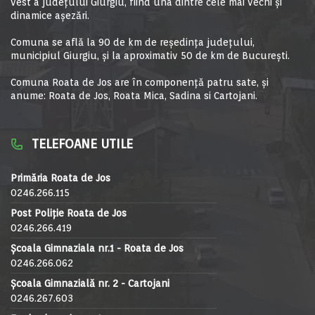
vest a judeţului Giurgiu, fiind una dintre cele mai vechi şi
dinamice aşezări.
Comuna se află la 90 de km de reşedinţa judeţului,
municipiul Giurgiu, şi la aproximativ 50 de km de Bucureşti.
Comuna Roata de Jos are în componență patru sate, și
anume: Roata de Jos, Roata Mica, Sadina si Cartojani.
TELEFOANE UTILE
Primăria Roata de Jos
0246.266.115
Post Poliție Roata de Jos
0246.266.419
Școala Gimnaziala nr.1 - Roata de Jos
0246.266.062
Școala Gimnazială nr. 2 - Cartojani
0246.267.603