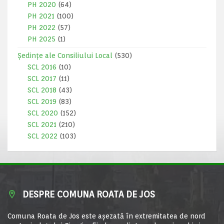
PH 2020
(64)
PH 2021
(100)
PH 2022
(57)
PH 2025
(1)
Ședințe ale Consiliului Local
(530)
SCL 2016
(10)
SCL 2017
(11)
SCL 2018
(43)
SCL 2019
(83)
SCL 2020
(152)
SCL 2021
(210)
SCL 2022
(103)
DESPRE COMUNA ROATA DE JOS
Comuna Roata de Jos este aşezată în extremitatea de nord