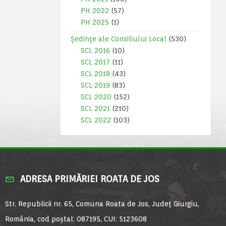
PH 2022
(57)
PH 2025
(1)
Ședințe ale Consiliului Local
(530)
SCL 2016
(10)
SCL 2017
(11)
SCL 2018
(43)
SCL 2019
(83)
SCL 2020
(152)
SCL 2021
(210)
SCL 2022
(103)
ADRESA PRIMĂRIEI ROATA DE JOS
Str. Republicii nr. 65, Comuna Roata de Jos, Județ Giurgiu,
România, cod poștal: 087195, CUI: 5123608