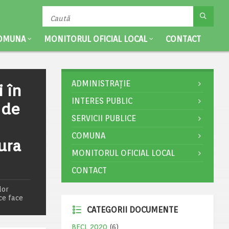
OMUNA
MONITORUL OFICIAL LOCAL
CONTACT
ADMINISTRAȚIE
i în
INTERES PUBLIC
 de
SERVICII PUBLICE
COMUNA
ura
MONITORUL OFICIAL LOCAL
CONTACT
lor
ce face
CATEGORII DOCUMENTE
BECL 2020
(6)