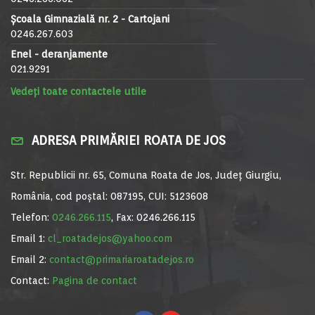
Școala Gimnazială nr. 2 - Cartojani
0246.267.603
Enel - deranjamente
021.9291
Vedeți toate contactele utile
ADRESA PRIMĂRIEI ROATA DE JOS
Str. Republicii nr. 65, Comuna Roata de Jos, Județ Giurgiu,
România, cod poștal: 087195, CUI: 5123608
Telefon:
0246.266.115
, Fax: 0246.266.115
Email 1:
cl_roatadejos@yahoo.com
Email 2:
contact@primariaroatadejos.ro
Contact:
Pagina de contact