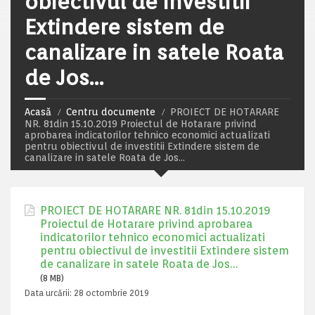
obiectivul de investitii
Extindere sistem de
canalizare in satele Roata
de Jos…
Acasă
Centru documente
PROIECT DE HOTARARE
NR. 81din 15.10.2019 Proiectul de Hotarare privind
aprobarea indicatorilor tehnico economici actualizati
pentru obiectivul de investitii Extindere sistem de
canalizare in satele Roata de Jos…
PROIECT DE HOTARARE NR. 81din 15.10.2019
Proiectul de Hotarare privind aprobarea
indicatorilor tehnico economici actualizati
pentru obiectivul de investitii Extindere sistem
de canalizare in satele Roata de Jos…
(8 MB)
Data urcării:
28 octombrie 2019