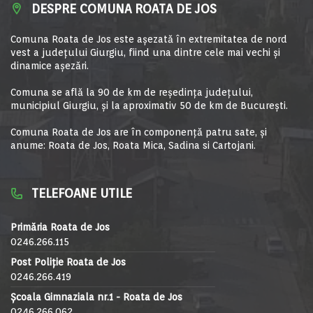
DESPRE COMUNA ROATA DE JOS
Comuna Roata de Jos este aşezată în extremitatea de nord
vest a judeţului Giurgiu, fiind una dintre cele mai vechi şi
dinamice aşezări.
Comuna se află la 90 de km de reşedinţa judeţului,
municipiul Giurgiu, şi la aproximativ 50 de km de Bucureşti.
Comuna Roata de Jos are în componență patru sate, și
anume: Roata de Jos, Roata Mica, Sadina si Cartojani.
TELEFOANE UTILE
Primăria Roata de Jos
0246.266.115
Post Poliție Roata de Jos
0246.266.419
Școala Gimnaziala nr.1 - Roata de Jos
0246.266.062