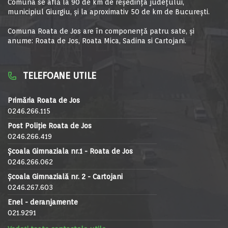
Comuna se află la 90 de km de reşedinţa judeţului,
municipiul Giurgiu, şi la aproximativ 50 de km de Bucureşti.
Comuna Roata de Jos are în componență patru sate, și
anume: Roata de Jos, Roata Mica, Sadina si Cartojani.
TELEFOANE UTILE
Primăria Roata de Jos
0246.266.115
Post Poliție Roata de Jos
0246.266.419
Școala Gimnaziala nr.1 - Roata de Jos
0246.266.062
Școala Gimnazială nr. 2 - Cartojani
0246.267.603
Enel - deranjamente
021.9291