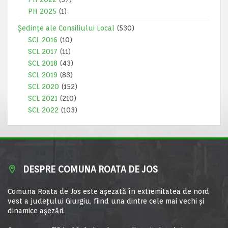
PH 2025
(1)
Ședințe ale Consiliului Local
(530)
SCL 2016
(10)
SCL 2017
(11)
SCL 2018
(43)
SCL 2019
(83)
SCL 2020
(152)
SCL 2021
(210)
SCL 2022
(103)
DESPRE COMUNA ROATA DE JOS
Comuna Roata de Jos este aşezată în extremitatea de nord
vest a judeţului Giurgiu, fiind una dintre cele mai vechi şi
dinamice aşezări.