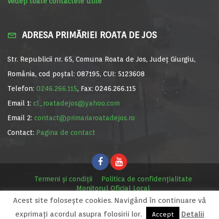
Vedeți toate contactele utile
ADRESA PRIMĂRIEI ROATA DE JOS
Str. Republicii nr. 65, Comuna Roata de Jos, Județ Giurgiu,
România, cod poștal: 087195, CUI: 5123608
Telefon:
0246.266.115
, Fax: 0246.266.115
Email 1:
cl_roatadejos@yahoo.com
Email 2:
contact@primariaroatadejos.ro
Contact:
Pagina de contact
Termeni și condiții
Politica de confidențialitate
Monitorul Oficial Local
Acest site foloseşte cookies. Navigând în continuare vă
© Primăria Roata de Jos, 2020. Site realizat de
MediaDigi.ro
exprimaţi acordul asupra folosirii lor.
Detalii
Accept