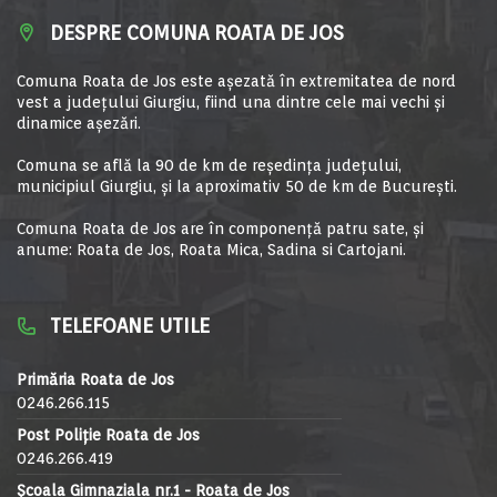
DESPRE COMUNA ROATA DE JOS
Comuna Roata de Jos este aşezată în extremitatea de nord
vest a judeţului Giurgiu, fiind una dintre cele mai vechi şi
dinamice aşezări.
Comuna se află la 90 de km de reşedinţa judeţului,
municipiul Giurgiu, şi la aproximativ 50 de km de Bucureşti.
Comuna Roata de Jos are în componență patru sate, și
anume: Roata de Jos, Roata Mica, Sadina si Cartojani.
TELEFOANE UTILE
Primăria Roata de Jos
0246.266.115
Post Poliție Roata de Jos
0246.266.419
Școala Gimnaziala nr.1 - Roata de Jos