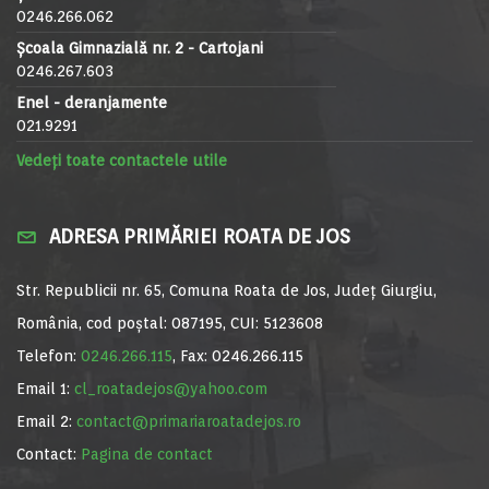
0246.266.062
Școala Gimnazială nr. 2 - Cartojani
0246.267.603
Enel - deranjamente
021.9291
Vedeți toate contactele utile
ADRESA PRIMĂRIEI ROATA DE JOS
Str. Republicii nr. 65, Comuna Roata de Jos, Județ Giurgiu,
România, cod poștal: 087195, CUI: 5123608
Telefon:
0246.266.115
, Fax: 0246.266.115
Email 1:
cl_roatadejos@yahoo.com
Email 2:
contact@primariaroatadejos.ro
Contact:
Pagina de contact