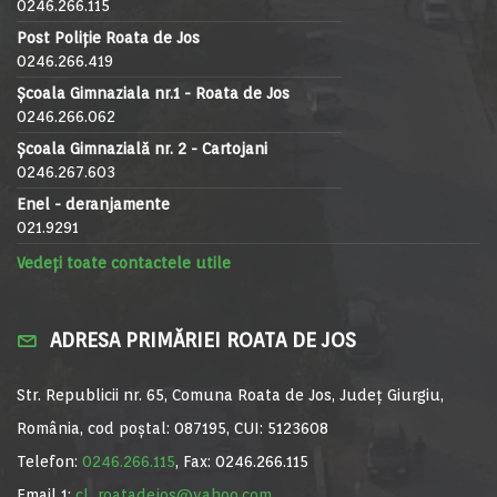
0246.266.115
Post Poliție Roata de Jos
0246.266.419
Școala Gimnaziala nr.1 - Roata de Jos
0246.266.062
Școala Gimnazială nr. 2 - Cartojani
0246.267.603
Enel - deranjamente
021.9291
Vedeți toate contactele utile
ADRESA PRIMĂRIEI ROATA DE JOS
Str. Republicii nr. 65, Comuna Roata de Jos, Județ Giurgiu,
România, cod poștal: 087195, CUI: 5123608
Telefon:
0246.266.115
, Fax: 0246.266.115
Email 1:
cl_roatadejos@yahoo.com