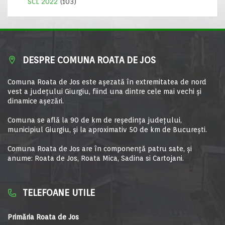
SCL 2022
(103)
DESPRE COMUNA ROATA DE JOS
Comuna Roata de Jos este aşezată în extremitatea de nord
vest a judeţului Giurgiu, fiind una dintre cele mai vechi şi
dinamice aşezări.
Comuna se află la 90 de km de reşedinţa judeţului,
municipiul Giurgiu, şi la aproximativ 50 de km de Bucureşti.
Comuna Roata de Jos are în componență patru sate, și
anume: Roata de Jos, Roata Mica, Sadina si Cartojani.
TELEFOANE UTILE
Primăria Roata de Jos