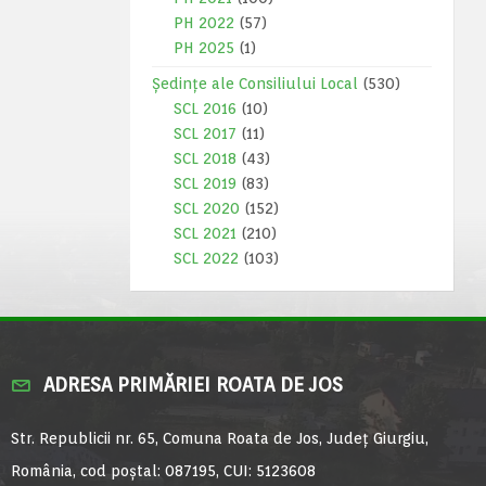
PH 2022
(57)
PH 2025
(1)
Ședințe ale Consiliului Local
(530)
SCL 2016
(10)
SCL 2017
(11)
SCL 2018
(43)
SCL 2019
(83)
SCL 2020
(152)
SCL 2021
(210)
SCL 2022
(103)
ADRESA PRIMĂRIEI ROATA DE JOS
Str. Republicii nr. 65, Comuna Roata de Jos, Județ Giurgiu,
România, cod poștal: 087195, CUI: 5123608