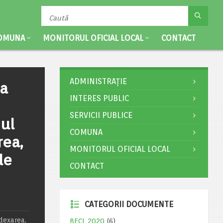
OMUNA
MONITORUL OFICIAL LOCAL
CONTACT
ADMINISTRAȚIE
ea
INTERES PUBLIC
SERVICII PUBLICE
nul
COMUNA
rea,
MONITORUL OFICIAL LOCAL
le
CONTACT
CATEGORII DOCUMENTE
dexarea,
BECL 2020
(6)