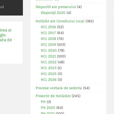
țul
Dispozitii ale primarului
(4)
Dispoziții 2020
(4)
Hotărâri ale Consiliului Local
(361)
HCL 2016
(52)
rea si
HCL 2017
(64)
giu
HCL 2018
(76)
oata de
HCL 2019
(103)
HCL 2020
(78)
HCL 2021
(100)
HCL 2022
(48)
HCL 2023
(1)
HCL 2025
(3)
HCL 2026
(3)
Procese verbale de sedinta
(54)
Proiecte de Hotărâre
(245)
PH
(3)
PH 2020
(64)
PH 2021
(100)