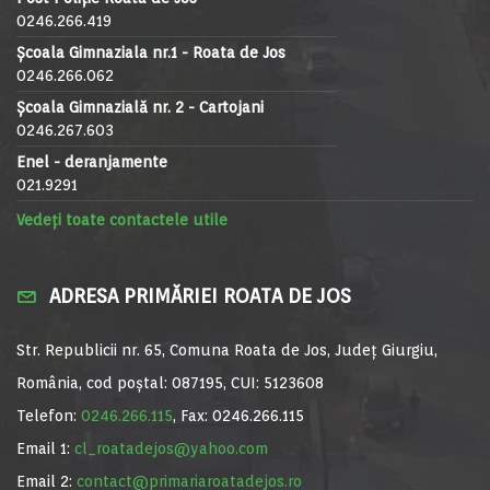
0246.266.419
Școala Gimnaziala nr.1 - Roata de Jos
0246.266.062
Școala Gimnazială nr. 2 - Cartojani
0246.267.603
Enel - deranjamente
021.9291
Vedeți toate contactele utile
ADRESA PRIMĂRIEI ROATA DE JOS
Str. Republicii nr. 65, Comuna Roata de Jos, Județ Giurgiu,
România, cod poștal: 087195, CUI: 5123608
Telefon:
0246.266.115
, Fax: 0246.266.115
Email 1:
cl_roatadejos@yahoo.com
Email 2:
contact@primariaroatadejos.ro