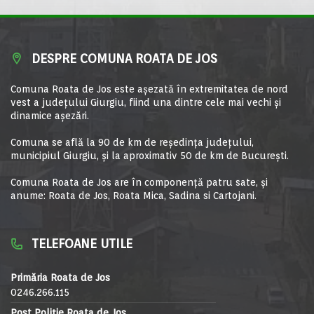
DESPRE COMUNA ROATA DE JOS
Comuna Roata de Jos este aşezată în extremitatea de nord
vest a judeţului Giurgiu, fiind una dintre cele mai vechi şi
dinamice aşezări.
Comuna se află la 90 de km de reşedinţa judeţului,
municipiul Giurgiu, şi la aproximativ 50 de km de Bucureşti.
Comuna Roata de Jos are în componență patru sate, și
anume: Roata de Jos, Roata Mica, Sadina si Cartojani.
TELEFOANE UTILE
Primăria Roata de Jos
0246.266.115
Post Poliție Roata de Jos