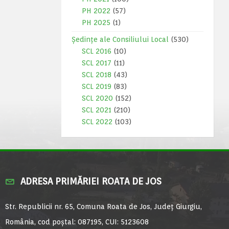
PH 2022
(57)
PH 2025
(1)
Ședințe ale Consiliului Local
(530)
SCL 2016
(10)
SCL 2017
(11)
SCL 2018
(43)
SCL 2019
(83)
SCL 2020
(152)
SCL 2021
(210)
SCL 2022
(103)
ADRESA PRIMĂRIEI ROATA DE JOS
Str. Republicii nr. 65, Comuna Roata de Jos, Județ Giurgiu,
România, cod poștal: 087195, CUI: 5123608