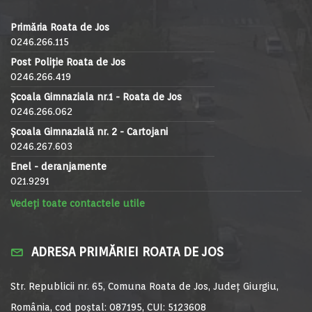
Primăria Roata de Jos
0246.266.115
Post Poliție Roata de Jos
0246.266.419
Școala Gimnaziala nr.1 - Roata de Jos
0246.266.062
Școala Gimnazială nr. 2 - Cartojani
0246.267.603
Enel - deranjamente
021.9291
Vedeți toate contactele utile
ADRESA PRIMĂRIEI ROATA DE JOS
Str. Republicii nr. 65, Comuna Roata de Jos, Județ Giurgiu,
România, cod poștal: 087195, CUI: 5123608