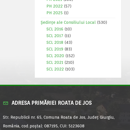
PH 2022
(57)
PH 2025
(1)
Ședințe ale Consiliului Local
(530)
SCL 2016
(10)
SCL 2017
(11)
SCL 2018
(43)
SCL 2019
(83)
SCL 2020
(152)
SCL 2021
(210)
SCL 2022
(103)
ADRESA PRIMĂRIEI ROATA DE JOS
Str. Republicii nr. 65, Comuna Roata de Jos, Județ Giurgiu,
România, cod poștal: 087195, CUI: 5123608