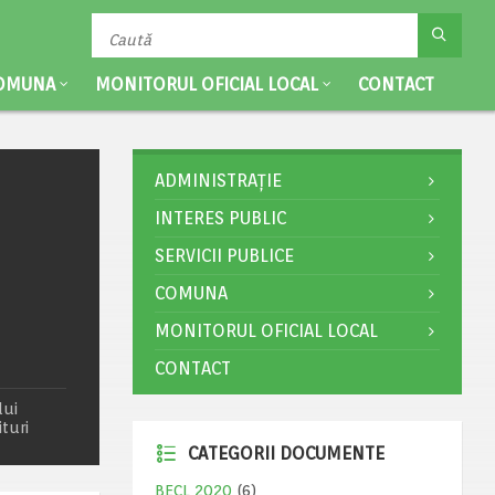
OMUNA
MONITORUL OFICIAL LOCAL
CONTACT
ADMINISTRAȚIE
INTERES PUBLIC
SERVICII PUBLICE
COMUNA
MONITORUL OFICIAL LOCAL
CONTACT
lui
turi
CATEGORII DOCUMENTE
BECL 2020
(6)