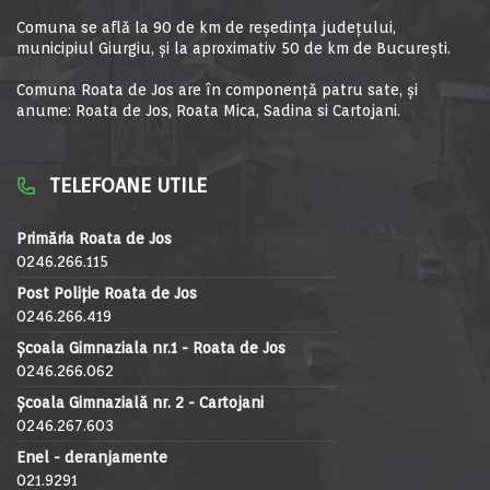
Comuna se află la 90 de km de reşedinţa judeţului,
municipiul Giurgiu, şi la aproximativ 50 de km de Bucureşti.
Comuna Roata de Jos are în componență patru sate, și
anume: Roata de Jos, Roata Mica, Sadina si Cartojani.
TELEFOANE UTILE
Primăria Roata de Jos
0246.266.115
Post Poliție Roata de Jos
0246.266.419
Școala Gimnaziala nr.1 - Roata de Jos
0246.266.062
Școala Gimnazială nr. 2 - Cartojani
0246.267.603
Enel - deranjamente
021.9291