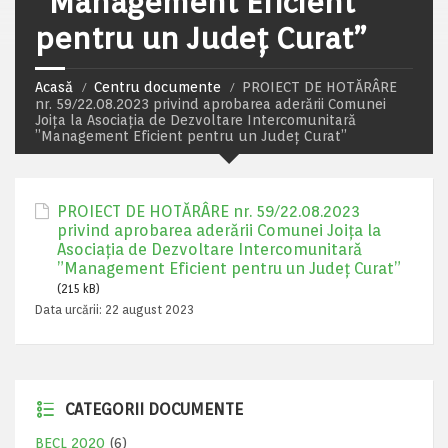
”Management Eficient
pentru un Judeţ Curat”
Acasă
Centru documente
PROIECT DE HOTĂRÂRE
nr. 59/22.08.2023 privind aprobarea aderării Comunei
Joiţa la Asociaţia de Dezvoltare Intercomunitară
”Management Eficient pentru un Judeţ Curat”
PROIECT DE HOTĂRÂRE nr. 59/22.08.2023
privind aprobarea aderării Comunei Joiţa la
Asociaţia de Dezvoltare Intercomunitară
”Management Eficient pentru un Judeţ Curat”
(215 kB)
Data urcării:
22 august 2023
CATEGORII DOCUMENTE
BECL 2020
(6)