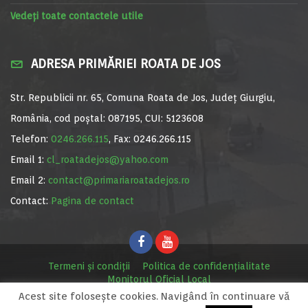
Vedeți toate contactele utile
ADRESA PRIMĂRIEI ROATA DE JOS
Str. Republicii nr. 65, Comuna Roata de Jos, Județ Giurgiu,
România, cod poștal: 087195, CUI: 5123608
Telefon:
0246.266.115
, Fax: 0246.266.115
Email 1:
cl_roatadejos@yahoo.com
Email 2:
contact@primariaroatadejos.ro
Contact:
Pagina de contact
Termeni și condiții
Politica de confidențialitate
Monitorul Oficial Local
Acest site foloseşte cookies. Navigând în continuare vă
© Primăria Roata de Jos, 2020. Site realizat de
MediaDigi.ro