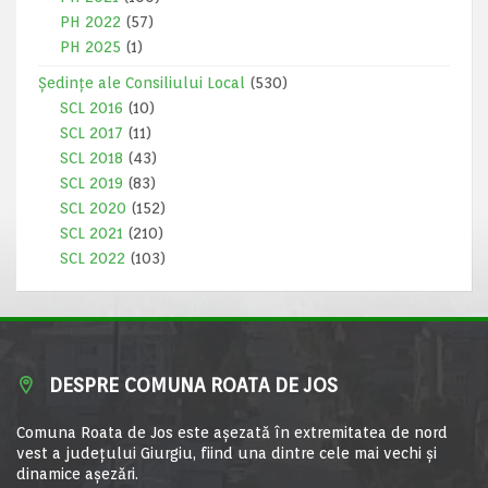
PH 2022
(57)
PH 2025
(1)
Ședințe ale Consiliului Local
(530)
SCL 2016
(10)
SCL 2017
(11)
SCL 2018
(43)
SCL 2019
(83)
SCL 2020
(152)
SCL 2021
(210)
SCL 2022
(103)
DESPRE COMUNA ROATA DE JOS
Comuna Roata de Jos este aşezată în extremitatea de nord
vest a judeţului Giurgiu, fiind una dintre cele mai vechi şi
dinamice aşezări.