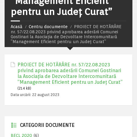
”Management Eficient
pentru un Judeţ Curat”
Acasă
Centru documente
PROIECT DE HOTĂRÂRE
nr. 57/22.08.2023 privind aprobarea aderării Comunei
Gostinari la Asociaţia de Dezvoltare Intercomunitară
”Management Eficient pentru un Judeţ Curat”
PROIECT DE HOTĂRÂRE nr. 57/22.08.2023
privind aprobarea aderării Comunei Gostinari
la Asociaţia de Dezvoltare Intercomunitară
”Management Eficient pentru un Judeţ Curat”
(214 kB)
Data urcării:
22 august 2023
CATEGORII DOCUMENTE
BECL 2020
(6)