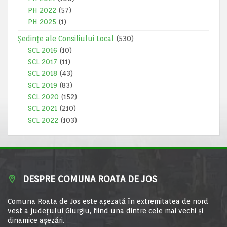
PH 2022
(57)
PH 2025
(1)
Ședințe ale Consiliului Local
(530)
SCL 2016
(10)
SCL 2017
(11)
SCL 2018
(43)
SCL 2019
(83)
SCL 2020
(152)
SCL 2021
(210)
SCL 2022
(103)
DESPRE COMUNA ROATA DE JOS
Comuna Roata de Jos este aşezată în extremitatea de nord
vest a judeţului Giurgiu, fiind una dintre cele mai vechi şi
dinamice aşezări.