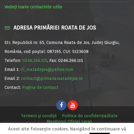
Vedeți toate contactele utile
ADRESA PRIMĂRIEI ROATA DE JOS
Str. Republicii nr. 65, Comuna Roata de Jos, Județ Giurgiu,
România, cod poștal: 087195, CUI: 5123608
Telefon:
0246.266.115
, Fax: 0246.266.115
Email 1:
cl_roatadejos@yahoo.com
Email 2:
contact@primariaroatadejos.ro
Contact:
Pagina de contact
Termeni și condiții
Politica de confidențialitate
Monitorul Oficial Local
Acest site foloseşte cookies. Navigând în continuare vă
© Primăria Roata de Jos, 2020. Site realizat de
MediaDigi.ro