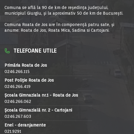
Comuna se află la 90 de km de reşedinţa judeţului,
municipiul Giurgiu, şi la aproximativ 50 de km de Bucureşti.
Comuna Roata de Jos are în componență patru sate, și
anume: Roata de Jos, Roata Mica, Sadina si Cartojani.
TELEFOANE UTILE
Primăria Roata de Jos
0246.266.115
Post Poliție Roata de Jos
0246.266.419
Școala Gimnaziala nr.1 - Roata de Jos
0246.266.062
Școala Gimnazială nr. 2 - Cartojani
0246.267.603
Enel - deranjamente
021.9291